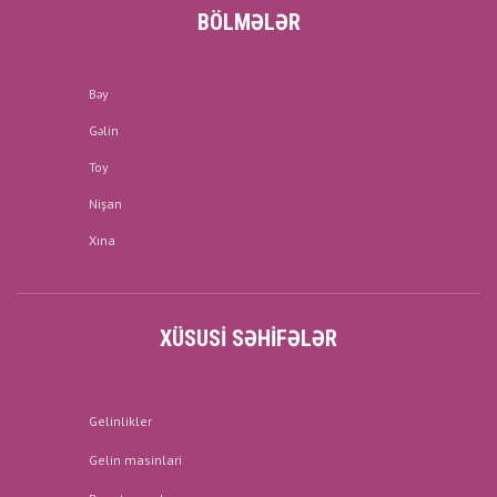
BÖLMƏLƏR
Bəy
Gəlin
Toy
Nişan
Xına
XÜSUSI SƏHIFƏLƏR
Gelinlikler
Gelin masinlari