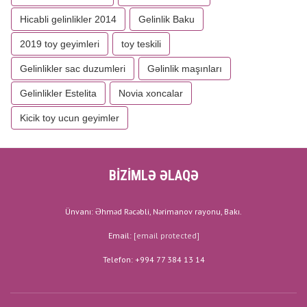
Hicabli gelinlikler 2014
Gelinlik Baku
2019 toy geyimleri
toy teskili
Gelinlikler sac duzumleri
Gəlinlik maşınları
Gelinlikler Estelita
Novia xoncalar
Kicik toy ucun geyimler
BİZİMLƏ ƏLAQƏ
Ünvanı: Əhməd Rəcəbli, Nərimanov rayonu, Bakı.
Email:
[email protected]
Telefon: +994 77 384 13 14