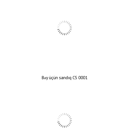
Bəy üçün sandıq CS 0001