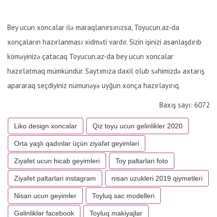
Bey ucun xoncalar ilə maraqlanırsınızsa, Toyucun.az-da
xonçaların hazırlanması xidməti vardır. Sizin işinizi asanlaşdırıb
köməyinizə çatacaq Toyucun.az-da bey ucun xoncalar
hazırlatmaq mümkündür. Saytımıza daxil olub səhimizdə axtarış
apararaq seçdiyiniz nümunəyə uyğun xonça hazırlayırıq.
Baxış sayı: 6072
Liko design xoncalar
Qiz toyu ucun gelinlikler 2020
Orta yaşlı qadınlar üçün ziyafət geyimləri
Ziyafet ucun hicab geyimleri
Toy paltarlari foto
Ziyafet paltarlari instagram
nisan uzukleri 2019 qiymetleri
Nisan ucun geyimler
Toyluq sac modelleri
Gəlinliklər facebook
Toyluq makiyajlar