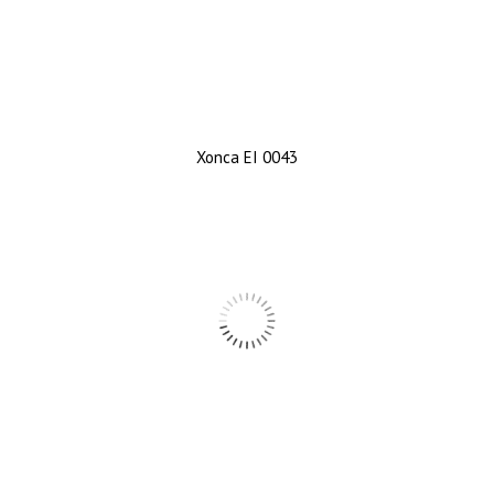
Xonca EI 0043