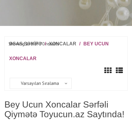
Showing 1–9 of 70 results
ƏSAS SƏHİFƏ
/
XONCALAR
/
BEY UCUN
XONCALAR
Varsayılan Sıralama
Bey Ucun Xoncalar Sərfəli
Qiymətə Toyucun.az Saytında!