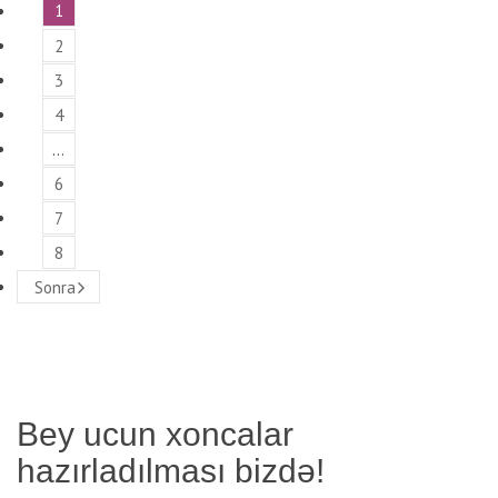
1
2
3
4
…
6
7
8
Sonra
Bey ucun xoncalar
hazırladılması bizdə!