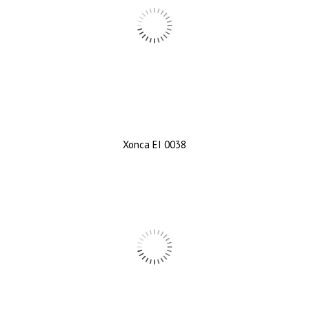
Xonca EI 0038