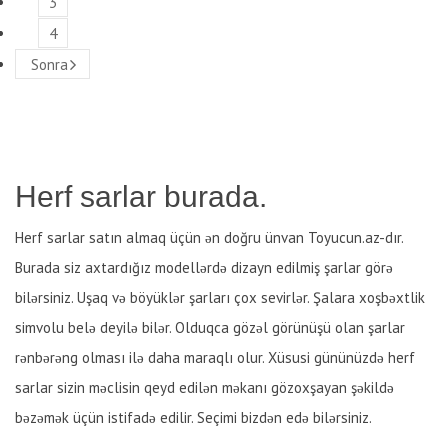
3
4
Sonra
Herf sarlar burada.
Herf sarlar satın almaq üçün ən doğru ünvan Toyucun.az-dır.
Burada siz axtardığız modellərdə dizayn edilmiş şarlar görə
bilərsiniz. Uşaq və böyüklər şarları çox sevirlər. Şalara xoşbəxtlik
simvolu belə deyilə bilər. Olduqca gözəl görünüşü olan şarlar
rənbərəng olması ilə daha maraqlı olur. Xüsusi gününüzdə herf
sarlar sizin məclisin qeyd edilən məkanı gözoxşayan şəkildə
bəzəmək üçün istifadə edilir. Seçimi bizdən edə bilərsiniz.