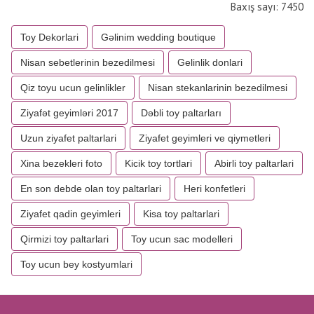
Baxış sayı: 7450
Toy Dekorlari
Gəlinim wedding boutique
Nisan sebetlerinin bezedilmesi
Gelinlik donlari
Qiz toyu ucun gelinlikler
Nisan stekanlarinin bezedilmesi
Ziyafət geyimləri 2017
Dəbli toy paltarları
Uzun ziyafet paltarlari
Ziyafet geyimleri ve qiymetleri
Xina bezekleri foto
Kicik toy tortlari
Abirli toy paltarlari
En son debde olan toy paltarlari
Heri konfetleri
Ziyafet qadin geyimleri
Kisa toy paltarlari
Qirmizi toy paltarlari
Toy ucun sac modelleri
Toy ucun bey kostyumlari