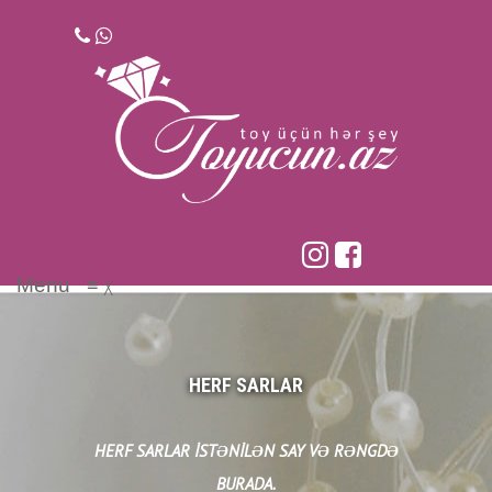
Skip
to
content
Menu
≡
╳
HERF SARLAR
HERF SARLAR ISTƏNILƏN SAY VƏ RƏNGDƏ
BURADA.