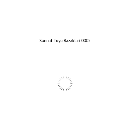
Sünnət Toyu Bəzəkləri 0005