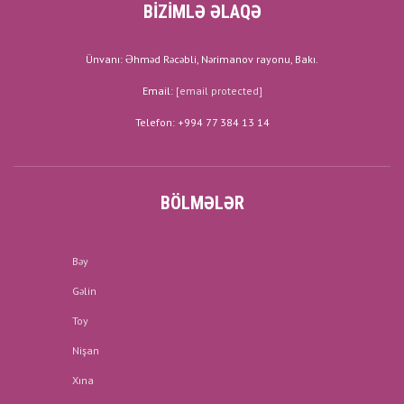
BİZİMLƏ ƏLAQƏ
Ünvanı: Əhməd Rəcəbli, Nərimanov rayonu, Bakı.
Email:
[email protected]
Telefon: +994 77 384 13 14
BÖLMƏLƏR
Bəy
Gəlin
Toy
Nişan
Xına