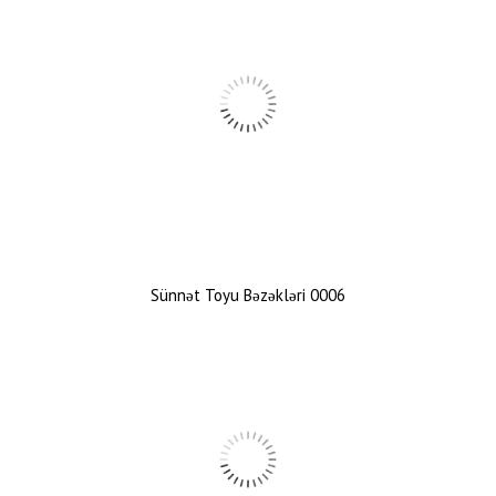
Sünnət Toyu Bəzəkləri 0006