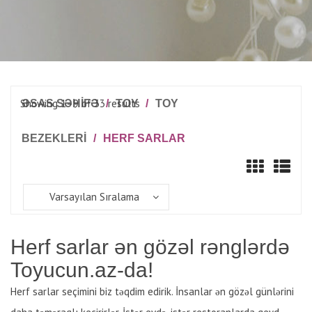
Showing 1–9 of 33 results
ƏSAS SƏHİFƏ
/
TOY
/
TOY
BEZEKLERI
/
HERF SARLAR
Varsayılan Sıralama
Herf sarlar ən gözəl rənglərdə
Toyucun.az-da!
Herf sarlar seçimini biz təqdim edirik. İnsanlar ən gözəl günlərini