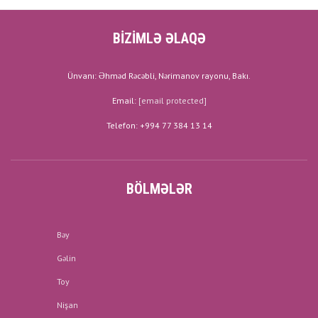
BİZİMLƏ ƏLAQƏ
Ünvanı: Əhməd Rəcəbli, Nərimanov rayonu, Bakı.
Email:
[email protected]
Telefon: +994 77 384 13 14
BÖLMƏLƏR
Bəy
Gəlin
Toy
Nişan