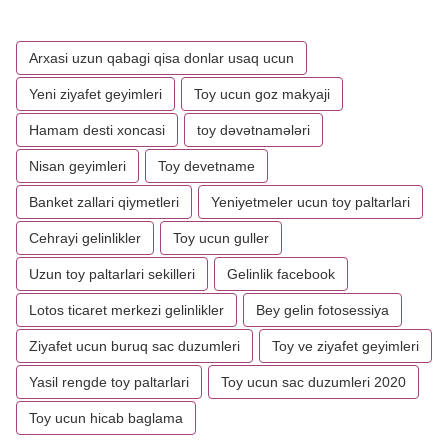
Arxasi uzun qabagi qisa donlar usaq ucun
Yeni ziyafet geyimleri
Toy ucun goz makyaji
Hamam desti xoncasi
toy dəvətnamələri
Nisan geyimleri
Toy devetname
Banket zallari qiymetleri
Yeniyetmeler ucun toy paltarlari
Cehrayi gelinlikler
Toy ucun guller
Uzun toy paltarlari sekilleri
Gelinlik facebook
Lotos ticaret merkezi gelinlikler
Bey gelin fotosessiya
Ziyafet ucun buruq sac duzumleri
Toy ve ziyafet geyimleri
Yasil rengde toy paltarlari
Toy ucun sac duzumleri 2020
Toy ucun hicab baglama