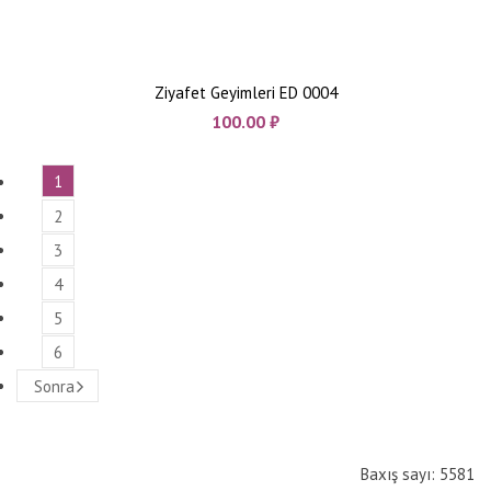
Ziyafet Geyimleri ED 0004
100.00
₼
1
2
3
4
5
6
Sonra
Baxış sayı: 5581