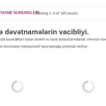
TNAME NUMUNELERI
Showing 1–9 of 169 results
dəvətnamələrin vacibliyi.
ib bəyəndikləri toyun sevimli və vacib atributlarındandır. Əvvəllər də
 öz dəvətnamə nümünələrini hazırlatmağa üstünlük verirlər.