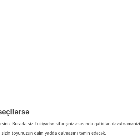
eçilərsə
iniz. Burada siz Tükiyədən sifarişiniz əsasında gətirilən dəvətnaməniz
sizin toyunuzun daim yadda qalmasını təmin edəcək.