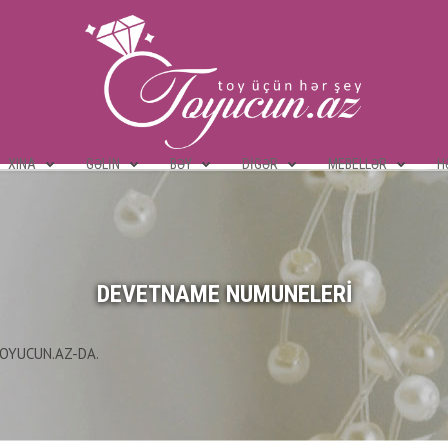
XINA
GƏLIN
BƏY
DIGƏR
MEBELLƏR
H
DEVETNAME NUMUNELERI
OYUCUN.AZ-DA.