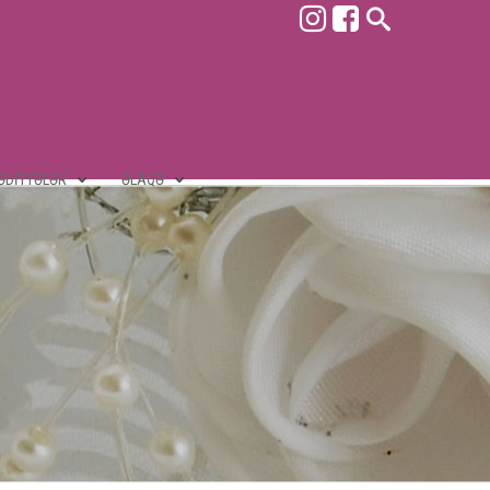
ƏDIYYƏLƏR
ƏLAQƏ