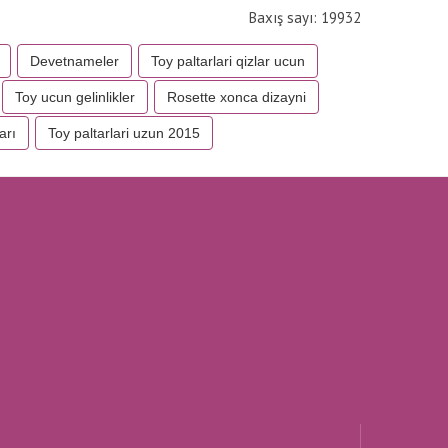
Baxış sayı: 19932
Devetnameler
Toy paltarlari qizlar ucun
Toy ucun gelinlikler
Rosette xonca dizayni
arı
Toy paltarlari uzun 2015