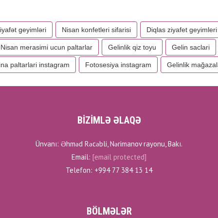
yafət geyimləri
Nisan konfetleri sifarisi
Diqlas ziyafet geyimleri
Nisan merasimi ucun paltarlar
Gelinlik qiz toyu
Gelin saclari
ina paltarlari instagram
Fotosesiya instagram
Gelinlik mağazal
BİZİMLƏ ƏLAQƏ
Ünvanı: Əhməd Rəcəbli, Nərimanov rayonu, Bakı.
Email:
[email protected]
Telefon: +994 77 384 13 14
BÖLMƏLƏR