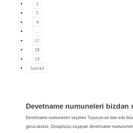
2
3
4
…
17
18
19
Sonra
Devetname numuneleri bizdən s
Devetname numuneleri seçimini Toyucun.az-dan edə bilərs
görəcəksiniz. Zövqünüzü oxşayan devetname numuneleri 