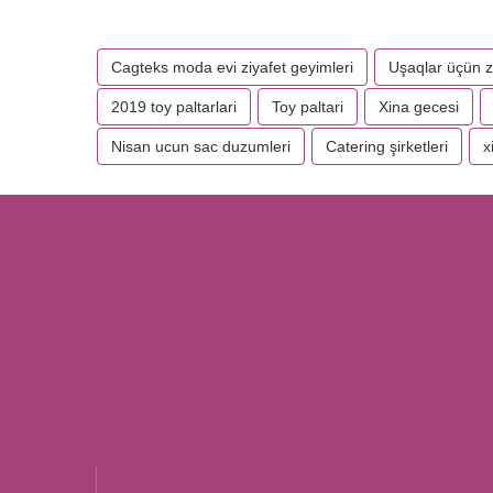
Cagteks moda evi ziyafet geyimleri
Uşaqlar üçün zi
2019 toy paltarlari
Toy paltari
Xina gecesi
Nisan ucun sac duzumleri
Catering şirketleri
x