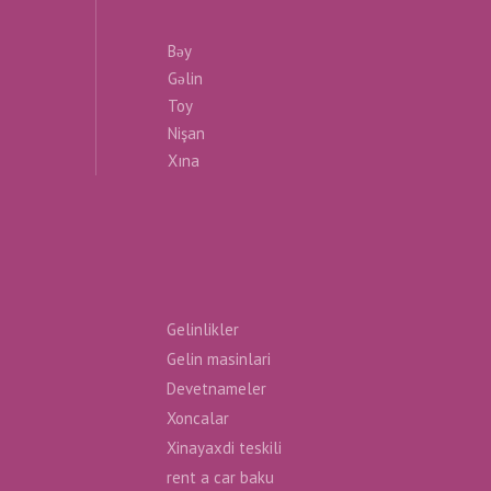
Bəy
Gəlin
Toy
Nişan
Xına
Gelinlikler
Gelin masinlari
Devetnameler
Xoncalar
Xinayaxdi teskili
rent a car baku