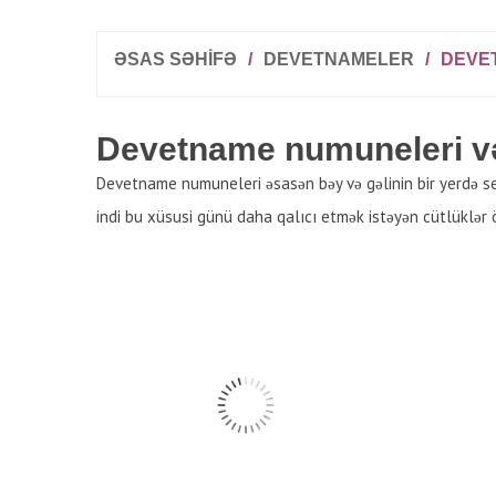
ƏSAS SƏHİFƏ
/
DEVETNAMELER
/
DEVE
Devetname numuneleri və 
Devetname numuneleri əsasən bəy və gəlinin bir yerdə seç
indi bu xüsusi günü daha qalıcı etmək istəyən cütlüklər