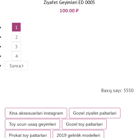
Ziyafet Geyimleri ED 0005
100.00
₼
1
2
3
4
Sonra
Baxış sayı: 5550
Xina aksesuarlari instagram
Gozel ziyafet paltarlari
Toy ucun usaq geyimleri
Gozel toy paltarlari
Prokat toy paltarlari
2019 gelinlik modelleri