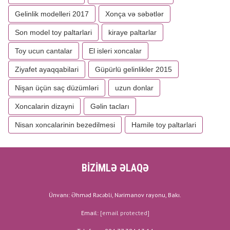
Gelinlik modelleri 2017
Xonça və səbətlər
Son model toy paltarlari
kiraye paltarlar
Toy ucun cantalar
El isleri xoncalar
Ziyafet ayaqqabilari
Güpürlü gelinlikler 2015
Nişan üçün saç düzümləri
uzun donlar
Xoncalarin dizayni
Gəlin tacları
Nisan xoncalarinin bezedilmesi
Hamile toy paltarlari
BİZİMLƏ ƏLAQƏ
Ünvanı: Əhməd Rəcəbli, Nərimanov rayonu, Bakı.
Email:
[email protected]