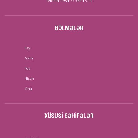
Telefon: +994 77 384 13 14
BÖLMƏLƏR
Bəy
Gəlin
Toy
Nişan
Xına
XÜSUSI SƏHIFƏLƏR