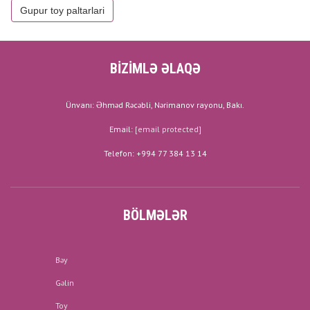
Gupur toy paltarlari
BİZİMLƏ ƏLAQƏ
Ünvanı: Əhməd Rəcəbli, Nərimanov rayonu, Bakı.
Email:
[email protected]
Telefon: +994 77 384 13 14
BÖLMƏLƏR
Bəy
Gəlin
Toy