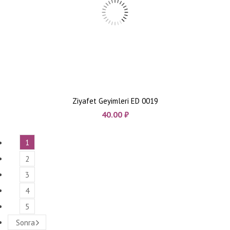
Ziyafet Geyimleri ED 0019
40.00
₼
1
2
3
4
5
Sonra