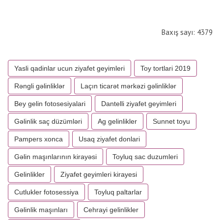
Baxış sayı: 4379
Yasli qadinlar ucun ziyafet geyimleri
Toy tortlari 2019
Rəngli gəlinliklər
Laçın ticarət mərkəzi gəlinliklər
Bey gelin fotosesiyalari
Dantelli ziyafet geyimleri
Gəlinlik saç düzümləri
Ag gelinlikler
Sunnet toyu
Pampers xonca
Usaq ziyafet donlari
Gəlin maşınlarının kirayəsi
Toyluq sac duzumleri
Gelinlikler
Ziyafet geyimleri kirayesi
Cutlukler fotosessiya
Toyluq paltarlar
Gəlinlik maşınları
Cehrayi gelinlikler