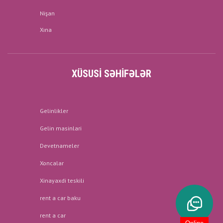
Nişan
Xına
XÜSUSI SƏHIFƏLƏR
Gelinlikler
Gelin masinlari
Devetnameler
Xoncalar
Xinayaxdi teskili
rent a car baku
rent a car