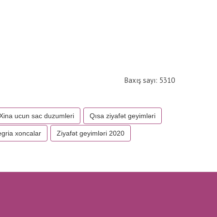
Baxış sayı: 5310
Xina ucun sac duzumleri
Qısa ziyafət geyimləri
egria xoncalar
Ziyafət geyimləri 2020