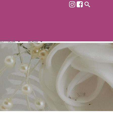
ƏDIYYƏLƏR
ƏLAQƏ