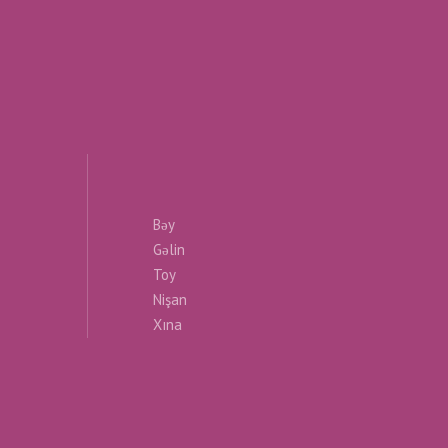
Bəy
Gəlin
Toy
Nişan
Xına