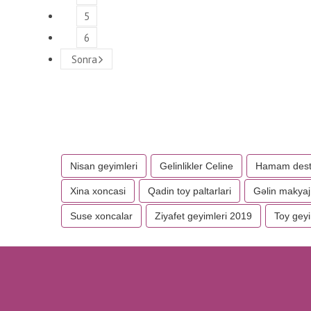
5
6
Sonra
Nisan geyimleri
Gelinlikler Celine
Hamam desti
Xina xoncasi
Qadin toy paltarlari
Gəlin makyaj
Suse xoncalar
Ziyafet geyimleri 2019
Toy gey