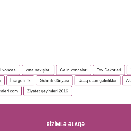
 xoncasi
xına naxışları
Gelin xoncalari
Toy Dekorlari
ı
İnci gelinlik
Gelinlik dünyası
Usaq ucun gelinlikler
Al
imleri com
Ziyafət geyimləri 2016
BİZİMLƏ ƏLAQƏ