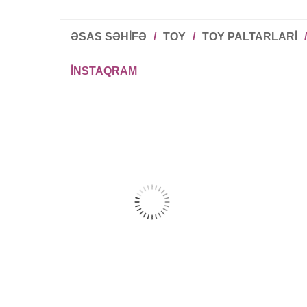
ƏSAS SƏHİFƏ
/
TOY
/
TOY PALTARLARI
/
INSTAQRAM