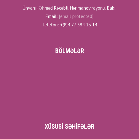
Ünvanı: Əhməd Rəcəbli, Nərimanov rayonu, Bakı.
Email:
[email protected]
Telefon: +994 77 384 13 14
BÖLMƏLƏR
XÜSUSI SƏHIFƏLƏR