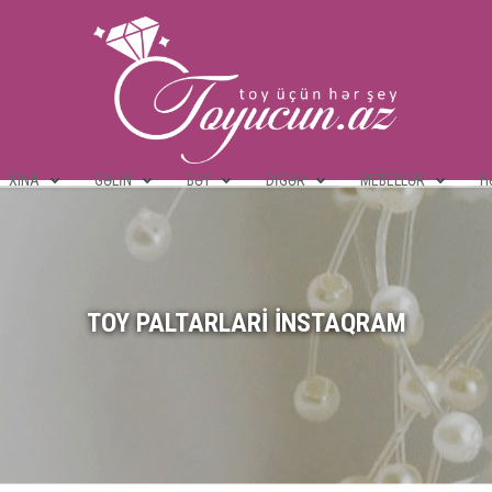
XINA
GƏLIN
BƏY
DIGƏR
MEBELLƏR
H
TOY PALTARLARI INSTAQRAM