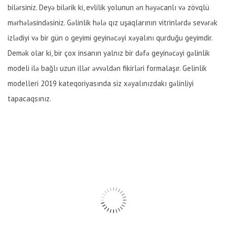
bilərsiniz. Deyə bilərik ki, evlilik yolunun ən həyəcanlı və zövqlü
mərhələsindəsiniz. Gəlinlik hələ qız uşaqlarının vitrinlərdə sevərək
izlədiyi və bir gün o geyimi geyinəcəyi xəyalını qurduğu geyimdir.
Demək olar ki, bir çox insanın yalnız bir dəfə geyinəcəyi gəlinlik
modeli ilə bağlı uzun illər əvvəldən fikirləri formalaşır. Gelinlik
modelleri 2019 kateqoriyasında siz xəyalınızdakı gəlinliyi
tapacaqsınız.