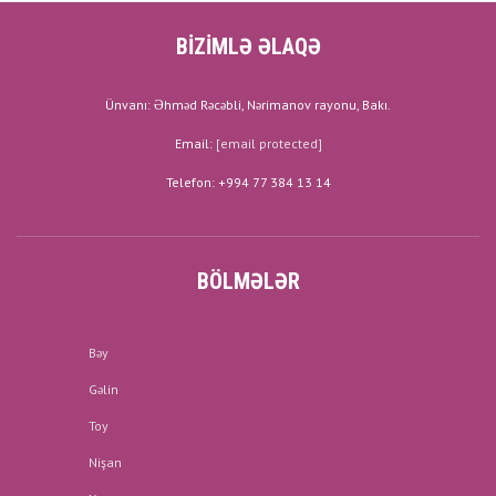
BİZİMLƏ ƏLAQƏ
Ünvanı: Əhməd Rəcəbli, Nərimanov rayonu, Bakı.
Email:
[email protected]
Telefon: +994 77 384 13 14
BÖLMƏLƏR
Bəy
Gəlin
Toy
Nişan