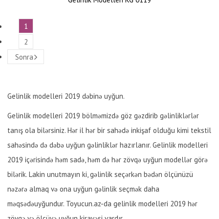
1
2
Sonra
Gelinlik modelleri 2019 dəbinə uyğun.
Gelinlik modelleri 2019 bölməmizdə göz gəzdirib gəlinliklərlər
tanış ola bilərsiniz. Hər il hər bir sahədə inkişaf olduğu kimi tekstil
sahəsində də dəbə uyğun gəlinliklər hazırlanır. Gelinlik modelleri
2019 içərisində həm sadə, həm də hər zövqə uyğun modellər görə
bilərik. Lakin unutmayın ki, gəlinlik seçərkən bədən ölçünüzü
nəzərə almaq və ona uyğun gəlinlik seçmək daha
məqsədəuyğundur. Toyucun.az-da gelinlik modelleri 2019 hər
zövqə və ölçüyə uyğun kirayəsi vardır.