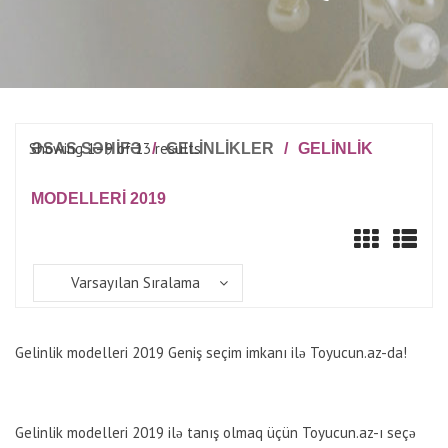
Showing 1–9 of 13 results
ƏSAS SƏHİFƏ
/
GELINLIKLER
/
GELINLIK
MODELLERI 2019
Varsayılan Sıralama
Gelinlik modelleri 2019 Geniş seçim imkanı ilə Toyucun.az-da!
Gelinlik modelleri 2019 ilə tanış olmaq üçün Toyucun.az-ı seçə