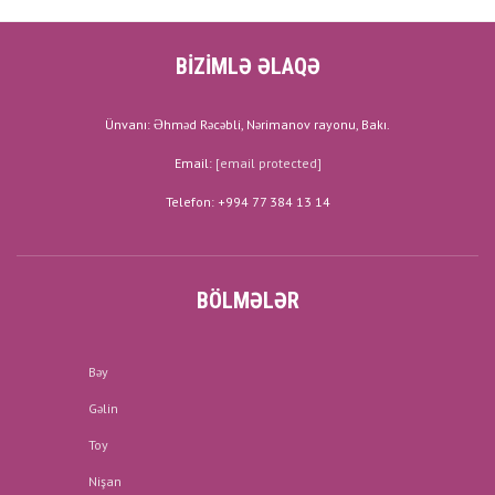
BİZİMLƏ ƏLAQƏ
Ünvanı: Əhməd Rəcəbli, Nərimanov rayonu, Bakı.
Email:
[email protected]
Telefon: +994 77 384 13 14
BÖLMƏLƏR
Bəy
Gəlin
Toy
Nişan