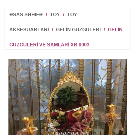
ƏSAS SƏHİFƏ
/
TOY
/
TOY
AKSESUARLARI
/
GELIN GUZGULERI
/
GELIN
GUZGULERI VE SAMLARI XB 0003
R
T