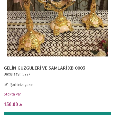
GELIN GUZGULERI VE SAMLARI XB 0003
Baxış sayı: 5227
Şərhinizi yazın
Stokta var
150.00
₼