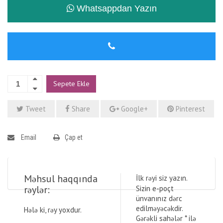
Whatsappdan Yazın
Sepete Ekle
Tweet
Share
Google+
Pinterest
Email
Çap et
Məhsul haqqında
İlk rəyi siz yazın.
rəylər:
Sizin e-poçt
ünvanınız dərc
edilməyəcəkdir.
Hələ ki, rəy yoxdur.
Gərəkli sahələr
*
ilə