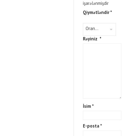
işarələnmişdir
Qiymətləndir
*
Rəyiniz
*
İsim
*
E-posta
*