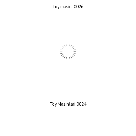
Toy masini 0026
Toy Masinlari 0024