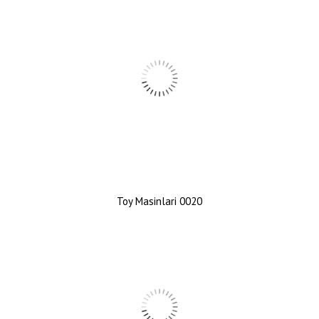
Toy Masinlari 0020