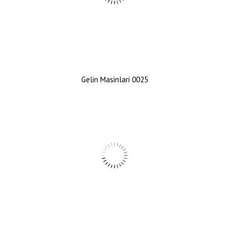
Gelin Masinlari 0025