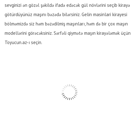
sevginizi ən gözəl şəkildə ifadə edəcək gül növlərini seçib kirayə
götürdüyünüz maşını bəzədə bilərsiniz. Gelin masinlari kirayesi
bölməmizdə siz həm bəzədilmiş maşınları, həm də bir çox maşın
modellərini görəcəksiniz. Sərfəli qiymətə maşın kirayələmək üçün
Toyucun.az-ı seçin.