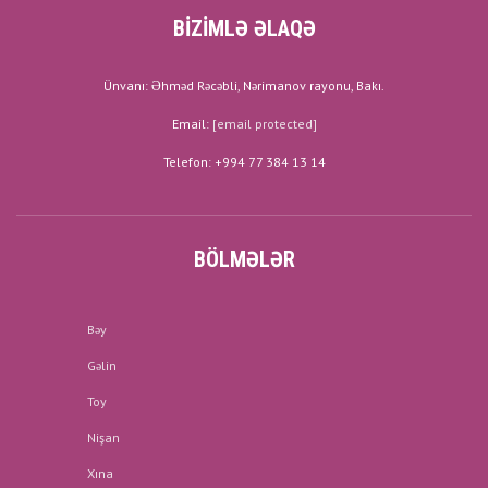
BİZİMLƏ ƏLAQƏ
Ünvanı: Əhməd Rəcəbli, Nərimanov rayonu, Bakı.
Email:
[email protected]
Telefon: +994 77 384 13 14
BÖLMƏLƏR
Bəy
Gəlin
Toy
Nişan
Xına