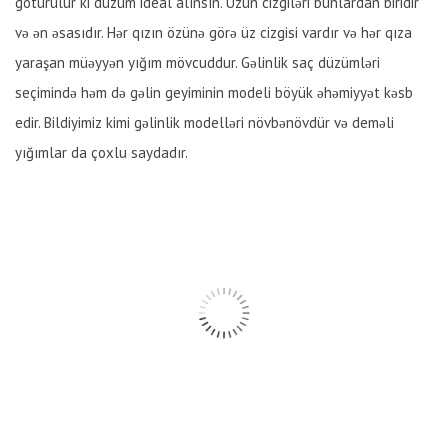
götürülür ki düzüm ideal alınsın. Üzün cizgiləri bunlardan biridir
və ən əsasıdır. Hər qızın özünə görə üz cizgisi vardır və hər qıza
yaraşan müəyyən yığım mövcuddur. Gəlinlik saç düzümləri
seçimində həm də gəlin geyiminin modeli böyük əhəmiyyət kəsb
edir. Bildiyimiz kimi gəlinlik modelləri növbənövdür və deməli
yığımlar da çoxlu saydadır.