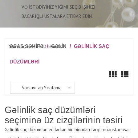
VƏ ISTƏDIYINIZ YIĞIMI SEÇIB IŞINIZI
BACARIQLI USTALARA ETIBAR EDIN.
Showing 1–9 of 13 results
ƏSAS SƏHİFƏ
/
GƏLIN
/
GƏLINLIK SAÇ
DÜZÜMLƏRI
Varsayılan Sıralama
Gəlinlik saç düzümləri
seçiminə üz cizgilərinin təsiri
Gəlinlik saç düzümləri edilərkən bir-birindən fərqli nüanslar əsas