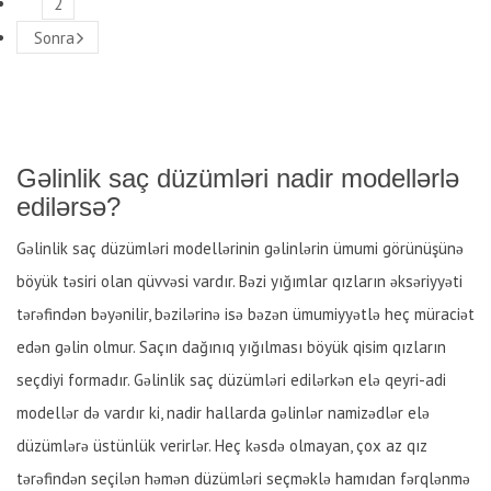
2
Sonra
Gəlinlik saç düzümləri nadir modellərlə
edilərsə?
Gəlinlik saç düzümləri modellərinin gəlinlərin ümumi görünüşünə
böyük təsiri olan qüvvəsi vardır. Bəzi yığımlar qızların əksəriyyəti
tərəfindən bəyənilir, bəzilərinə isə bəzən ümumiyyətlə heç müraciət
edən gəlin olmur. Saçın dağınıq yığılması böyük qisim qızların
seçdiyi formadır. Gəlinlik saç düzümləri edilərkən elə qeyri-adi
modellər də vardır ki, nadir hallarda gəlinlər namizədlər elə
düzümlərə üstünlük verirlər. Heç kəsdə olmayan, çox az qız
tərəfindən seçilən həmən düzümləri seçməklə hamıdan fərqlənmə