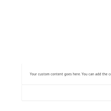
Your custom content goes here. You can add the co