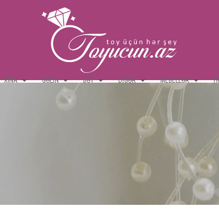
XINA
GƏLIN
BƏY
DIGƏR
MEBELLƏR
H