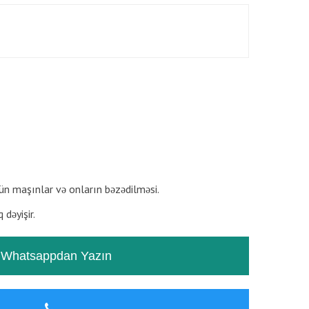
RƏYLƏR
TƏSVIR
çün maşınlar və onların bəzədilməsi.
dəyişir.
Whatsappdan Yazın