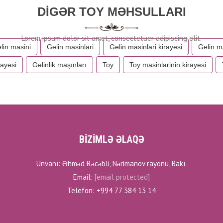
DIGƏR TOY MƏHSULLARI
lin masini
Gelin masinlari
Gelin masinlari kirayesi
Gelin m
rayəsi
Gəlinlik maşınları
Toy
Toy masinlarinin kirayesi
BİZİMLƏ ƏLAQƏ
Ünvanı: Əhməd Rəcəbli, Nərimanov rayonu, Bakı.
Email:
[email protected]
Telefon: +994 77 384 13 14