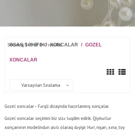
Showing 1–9 of 140 results
ƏSAS SƏHİFƏ
/
XONCALAR
/
GOZEL
XONCALAR
Varsayılan Sıralama
Gozel xoncalar– Fərqli dizaynda hazırlanmış xonçalar.
Gozel xoncalar seçimini biz sizə təqdim edirik. Qiymətlər
xonçanının modelindən asılı olaraq dəyişir. Həri, nişan, xına, toy