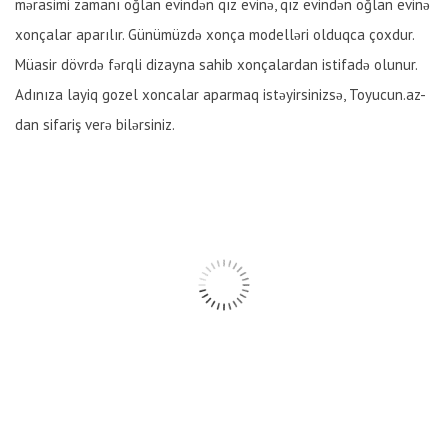
mərasimi zamanı oğlan evindən qız evinə, qız evindən oğlan evinə
xonçalar aparılır. Günümüzdə xonça modelləri olduqca çoxdur.
Müasir dövrdə fərqli dizayna sahib xonçalardan istifadə olunur.
Adınıza layiq gozel xoncalar aparmaq istəyirsinizsə, Toyucun.az-
dan sifariş verə bilərsiniz.