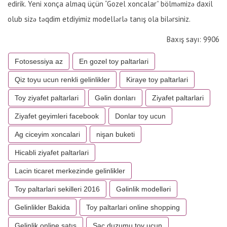
edirik. Yeni xonça almaq üçün “Gozel xoncalar” bölməmizə daxil
olub sizə təqdim etdiyimiz modellərlə tanış ola bilərsiniz.
Baxış sayı: 9906
Fotosessiya az
En gozel toy paltarlari
Qiz toyu ucun renkli gelinlikler
Kiraye toy paltarlari
Toy ziyafet paltarlari
Gəlin donları
Ziyafet paltarlari
Ziyafet geyimleri facebook
Donlar toy ucun
Ag ciceyim xoncalari
nişan buketi
Hicabli ziyafet paltarlari
Lacin ticaret merkezinde gelinlikler
Toy paltarlari sekilleri 2016
Gəlinlik modelləri
Gelinlikler Bakida
Toy paltarlari online shopping
Gelinlik online satış
Sac duzumu toy ucun