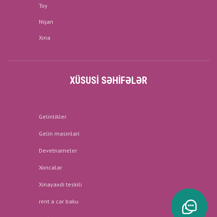
Toy
Nişan
Xına
XÜSUSI SƏHIFƏLƏR
Gelinlikler
Gelin masinlari
Devetnameler
Xoncalar
Xinayaxdi teskili
rent a car baku