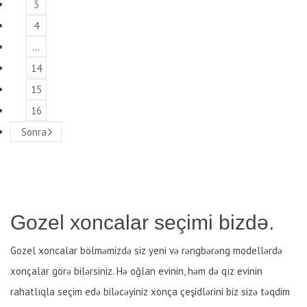
3
4
…
14
15
16
Sonra
Gozel xoncalar seçimi bizdə.
Gozel xoncalar bölməmizdə siz yeni və rəngbərəng modellərdə
xonçalar görə bilərsiniz. Hə oğlan evinin, həm də qız evinin
rahatlıqla seçim edə biləcəyiniz xonça çeşidlərini biz sizə təqdim