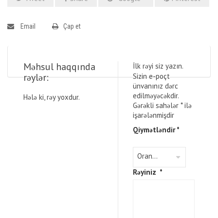
Email
Çap et
Məhsul haqqında
İlk rəyi siz yazın.
rəylər:
Sizin e-poçt
ünvanınız dərc
edilməyəcəkdir.
Hələ ki, rəy yoxdur.
Gərəkli sahələr
*
ilə
işarələnmişdir
Qiymətləndir
*
Rəyiniz
*