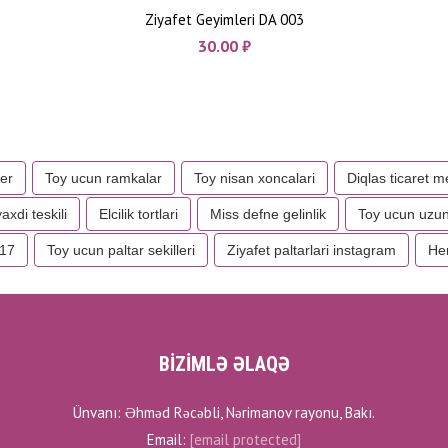
Ziyafet Geyimleri DA 003
30.00
₼
er
Toy ucun ramkalar
Toy nisan xoncalari
Diqlas ticaret me
axdi teskili
Elcilik tortlari
Miss defne gelinlik
Toy ucun uzun
017
Toy ucun paltar sekilleri
Ziyafet paltarlari instagram
Her
BİZİMLƏ ƏLAQƏ
Ünvanı: Əhməd Rəcəbli, Nərimanov rayonu, Bakı.
Email:
[email protected]