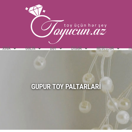
XINA
GƏLIN
BƏY
DIGƏR
MEBELLƏR
H
GUPUR TOY PALTARLARI