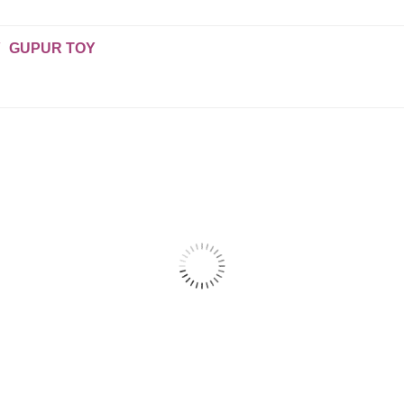
GUPUR TOY