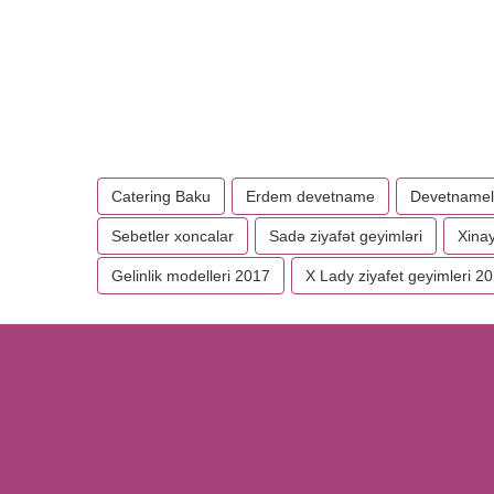
Catering Baku
Erdem devetname
Devetnamel
Sebetler xoncalar
Sadə ziyafət geyimləri
Xinay
Gelinlik modelleri 2017
X Lady ziyafet geyimleri 2