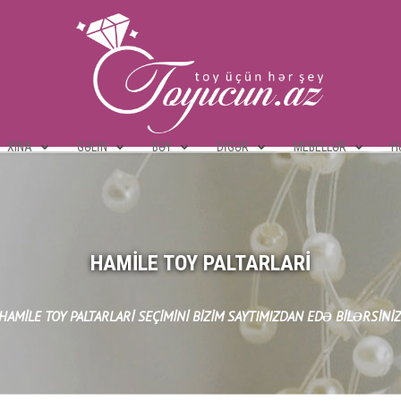
XINA
GƏLIN
BƏY
DIGƏR
MEBELLƏR
H
HAMILE TOY PALTARLARI
HAMILE TOY PALTARLARI SEÇIMINI BIZIM SAYTIMIZDAN EDƏ BILƏRSINIZ