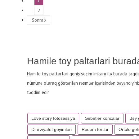
1
2
Sonra
Hamile toy paltarlari burad
Hamile toy paltarlari geniş seçim imkanı ilə burada təqd
nümünə olaraq göstərilən rəsmlər içərisindən bəyəndiyini
təqdim edir.
Love story fotosessiya
Sebetler xoncalar
Bəy 
Dini ziyafet geyimleri
Reqem tortlar
Ortulu geli