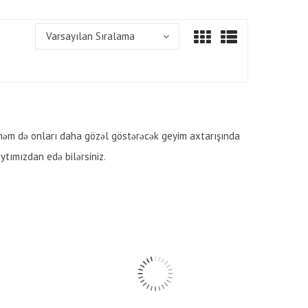
Varsayılan Sıralama
 həm də onları daha gözəl göstərəcək geyim axtarışında
aytımızdan edə bilərsiniz.