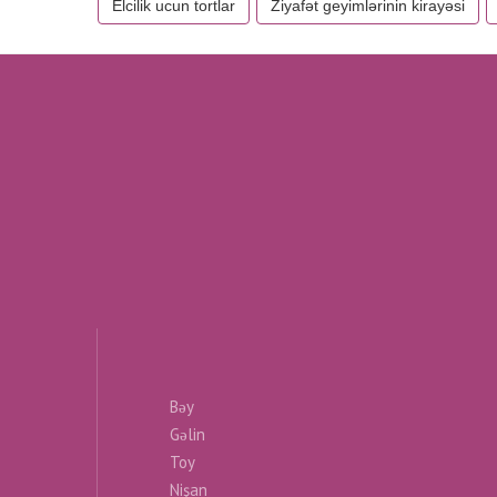
Elcilik ucun tortlar
Ziyafət geyimlərinin kirayəsi
Bəy
Gəlin
Toy
Nişan