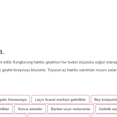
a.
im edilir. Rəngbərəng hamilə geyimləri hər bədən ölçüsünə uyğun olaraq 
z geyimi kirayələyə bilərsiniz. Toyucun.az hamilə xanımları nəzərə sala
gəlin fotosessiya
Laçın ticarət mərkəzi gəlinliklər
Bey kostyuml
nlikler
Xonca sebetler
Banket ucun restoranlar
Gelinlik sa