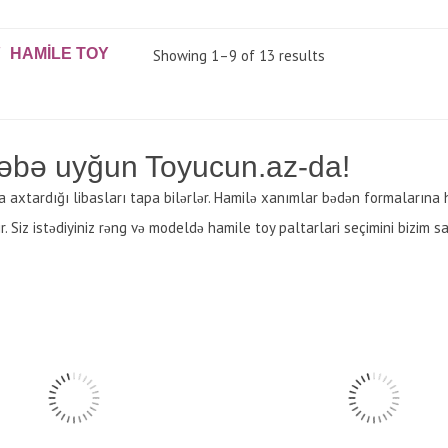
HAMILE TOY
Showing 1–9 of 13 results
 dəbə uyğun Toyucun.az-da!
a axtardığı libasları tapa bilərlər. Hamilə xanımlar bədən formalarına
r. Siz istədiyiniz rəng və modeldə hamile toy paltarlari seçimini bizim s