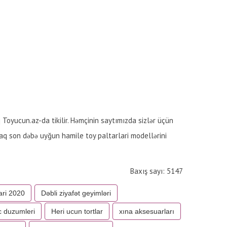
Toyucun.az-da tikilir. Həmçinin saytımızda sizlər üçün
raq son dəbə uyğun hamile toy paltarlari modellərini
Baxış sayı: 5147
ari 2020
Dəbli ziyafət geyimləri
c duzumleri
Heri ucun tortlar
xına aksesuarları