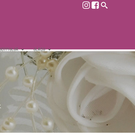
ƏDIYYƏLƏR
ƏLAQƏ
.