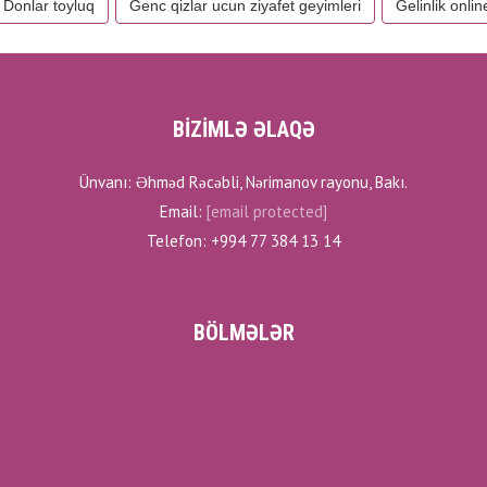
Donlar toyluq
Genc qizlar ucun ziyafet geyimleri
Gelinlik onlin
BİZİMLƏ ƏLAQƏ
Ünvanı: Əhməd Rəcəbli, Nərimanov rayonu, Bakı.
Email:
[email protected]
Telefon: +994 77 384 13 14
BÖLMƏLƏR