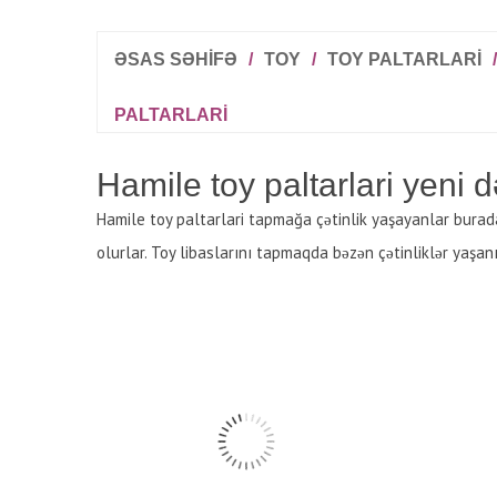
ƏSAS SƏHİFƏ
/
TOY
/
TOY PALTARLARI
/
PALTARLARI
Hamile toy paltarlari yeni
Hamile toy paltarlari tapmağa çətinlik yaşayanlar burad
olurlar. Toy libaslarını tapmaqda bəzən çətinliklər yaşanı