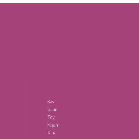
Bəy
Gəlin
Toy
Nişan
Xına