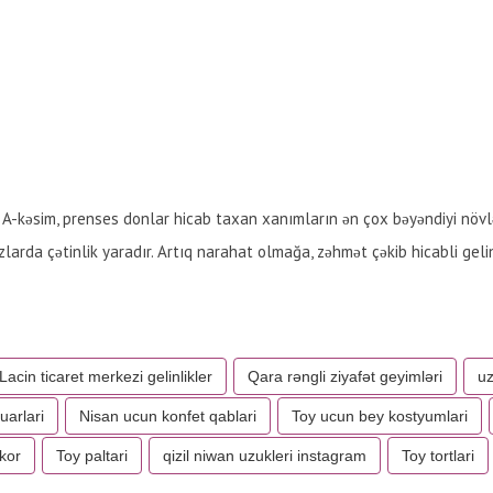
z, A-kəsim, prenses donlar hicab taxan xanımların ən çox bəyəndiyi növlə
ızlarda çətinlik yaradır. Artıq narahat olmağa, zəhmət çəkib hicabli geli
Lacin ticaret merkezi gelinlikler
Qara rəngli ziyafət geyimləri
uz
uarlari
Nisan ucun konfet qablari
Toy ucun bey kostyumlari
kor
Toy paltari
qizil niwan uzukleri instagram
Toy tortlari