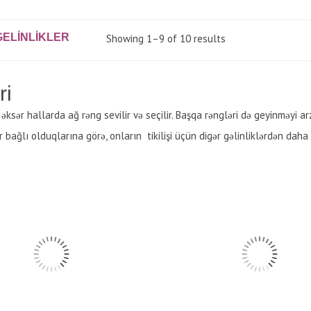
GELINLIKLER
Showing 1–9 of 10 results
ri
n əksər hallarda ağ rəng sevilir və seçilir. Başqa rəngləri də geyinməyi 
r bağlı olduqlarına görə, onların tikilişi üçün digər gəlinliklərdən daha