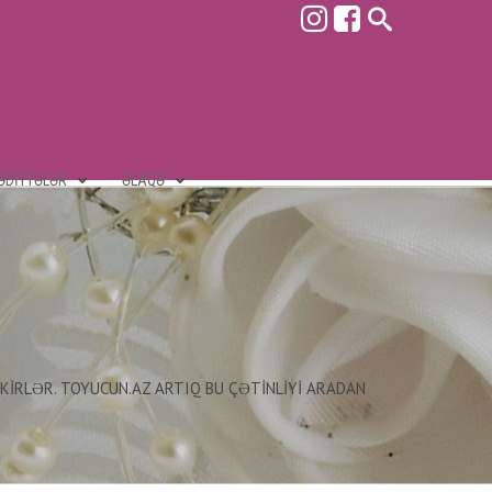
ƏDIYYƏLƏR
ƏLAQƏ
ƏKIRLƏR. TOYUCUN.AZ ARTIQ BU ÇƏTINLIYI ARADAN