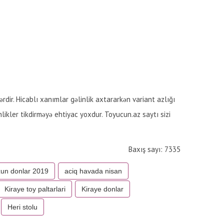
rdir. Hicablı xanımlar gəlinlik axtararkən variant azlığı
nlikler tikdirməyə ehtiyac yoxdur. Toyucun.az saytı sizi
Baxış sayı: 7335
un donlar 2019
aciq havada nisan
Kiraye toy paltarlari
Kiraye donlar
Heri stolu