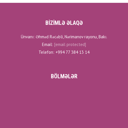
BİZİMLƏ ƏLAQƏ
Ünvanı: Əhməd Rəcəbli, Nərimanov rayonu, Bakı.
Email:
[email protected]
Telefon: +994 77 384 13 14
BÖLMƏLƏR