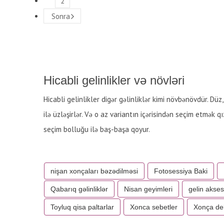
2
Sonra
Hicabli gelinlikler və növləri
Hicabli gelinlikler digər gəlinliklər kimi növbənövdür. Dü
ilə üzləşirlər. Və o az variantın içərisindən seçim etmək q
seçim bolluğu ilə baş-başa qoyur.
nişan xonçaları bəzədilməsi
Fotosessiya Baki
Qabarıq gəlinliklər
Nisan geyimleri
gelin akses
Toyluq qisa paltarlar
Xonca sebetler
Xonça de