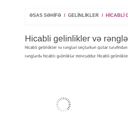
ƏSAS SƏHİFƏ
/
GELINLIKLER
/
HICABLI 
Hicabli gelinlikler və rənglə
Hicabli gelinlikler və rəngləri seçilərkən qızlar tərəfində
rənglərdə hicablı gəlinliklər mövcuddur. Hicabli gelinlikle