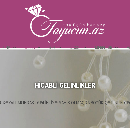
XINA
GƏLIN
BƏY
DIGƏR
MEBELLƏR
H
HICABLI GELINLIKLER
LAR XƏYALLARINDAKI GƏLINLIYƏ SAHIB OLMAQDA BÖYÜK ÇƏTINLIK Ç