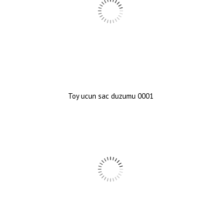
Toy ucun sac duzumu 0001