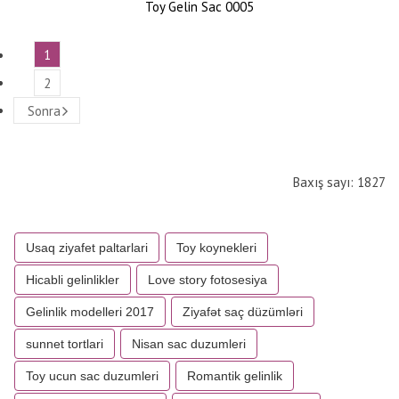
Toy Gelin Sac 0005
1
2
Sonra
Baxış sayı: 1827
Usaq ziyafet paltarlari
Toy koynekleri
Hicabli gelinlikler
Love story fotosesiya
Gelinlik modelleri 2017
Ziyafət saç düzümləri
sunnet tortlari
Nisan sac duzumleri
Toy ucun sac duzumleri
Romantik gelinlik