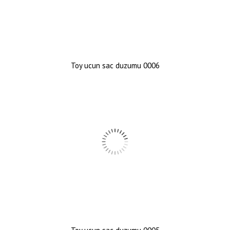
Toy ucun sac duzumu 0006