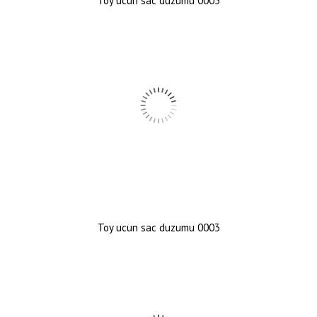
Toy ucun sac duzumu 0005
Toy ucun sac duzumu 0003