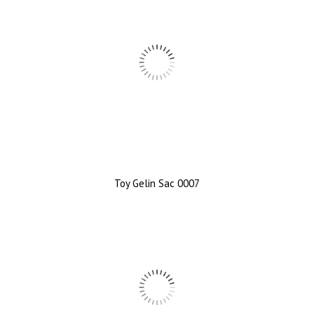
Toy Gelin Sac 0007