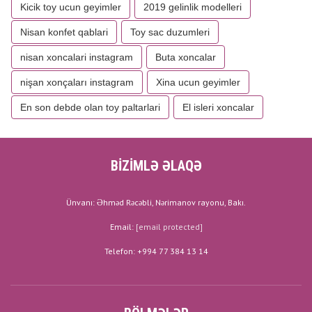
Kicik toy ucun geyimler
2019 gelinlik modelleri
Nisan konfet qablari
Toy sac duzumleri
nisan xoncalari instagram
Buta xoncalar
nişan xonçaları instagram
Xina ucun geyimler
En son debde olan toy paltarlari
El isleri xoncalar
BİZİMLƏ ƏLAQƏ
Ünvanı: Əhməd Rəcəbli, Nərimanov rayonu, Bakı.
Email:
[email protected]
Telefon: +994 77 384 13 14