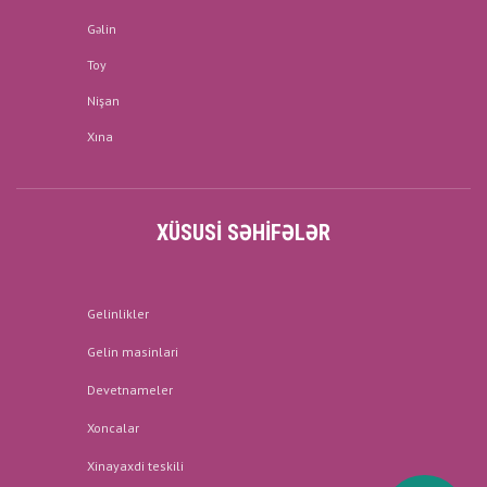
Gəlin
Toy
Nişan
Xına
XÜSUSI SƏHIFƏLƏR
Gelinlikler
Gelin masinlari
Devetnameler
Xoncalar
Xinayaxdi teskili