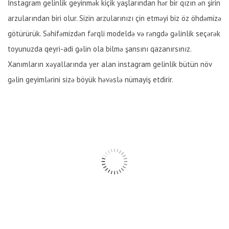
İnstagram gelinlik geyinmək kiçik yaşlarından hər bir qızın ən şirin
arzularından biri olur. Sizin arzularınızı çin etməyi biz öz öhdəmizə
götürürük. Səhifəmizdən fərqli modeldə və rəngdə gəlinlik seçərək
toyunuzda qeyri-adi gəlin ola bilmə şansını qazanırsınız.
Xanımların xəyallarında yer alan instagram gelinlik bütün növ
gəlin geyimlərini sizə böyük həvəslə nümayiş etdirir.