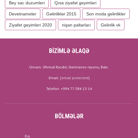
Bey sac duzumleri
Qısa ziyafət geyimləri
Devetnameler
Gəlinliklər 2015
Son moda gelinlikler
Ziyafet geyimleri 2020
nişan paltarları
Gelinlik vk
BİZİMLƏ ƏLAQƏ
Ünvanı: Əhməd Rəcəbli, Nərimanov rayonu, Bakı.
Email:
[email protected]
Telefon: +994 77 384 13 14
BÖLMƏLƏR
Bəy