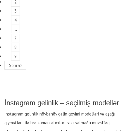
2
3
4
…
7
8
9
Sonra
İnstagram gelinlik – seçilmiş modellər
İnstagram gelinlik növbənöv gəlin geyimi modelləri və aşağı
qiymətləri ilə hər zaman alıcıları razı salmağa müvəffəq