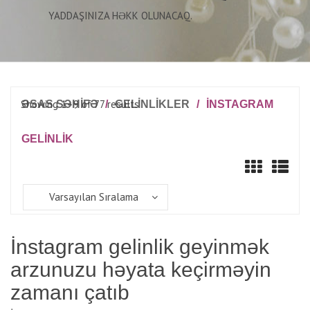
YADDAŞINIZA HƏKK OLUNACAQ.
Showing 1–9 of 77 results
ƏSAS SƏHİFƏ
/
GELINLIKLER
/
İNSTAGRAM
GELINLIK
Varsayılan Sıralama
İnstagram gelinlik geyinmək
arzunuzu həyata keçirməyin
zamanı çatıb