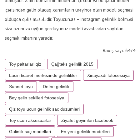
olmuşdur. Gəlin donlarının modelləri çoxdur və bu qədər model
içərisindən gəlin olacaq xanımların ürəyincə olan modeli seçməsi
olduqca qəliz məsələdir. Toyucun.az – instagram gelinlik bölməsi
sizə özünüzə uyğun gördüyünüz modeli əvvəlcədən saytdan
seçmək imkanını yaradır.
Baxış sayı: 6474
Toy paltarlari qiz
Çağteks gelinlik 2015
Lacin ticaret merkezinde gelinlikler
Xinayaxdi fotosessiya
Sunnet toyu
Defne gelinlik
Bey gelin sekilleri fotosesiya
Qiz toyu ucun gelinlik sac duzumleri
Toy ucun aksesuarlar
Ziyafet geyimleri facebook
Gəlinlik saç modelləri
En yeni gelinlik modelleri