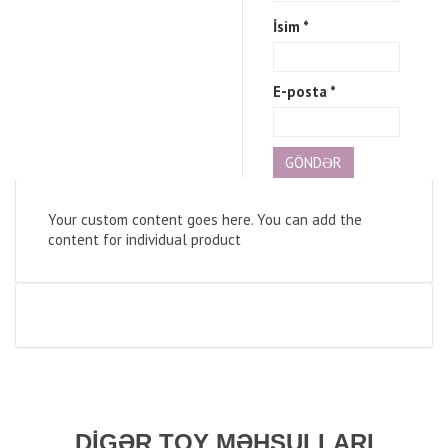
İsim
*
E-posta
*
Your custom content goes here. You can add the
content for individual product
DIGƏR TOY MƏHSULLARI