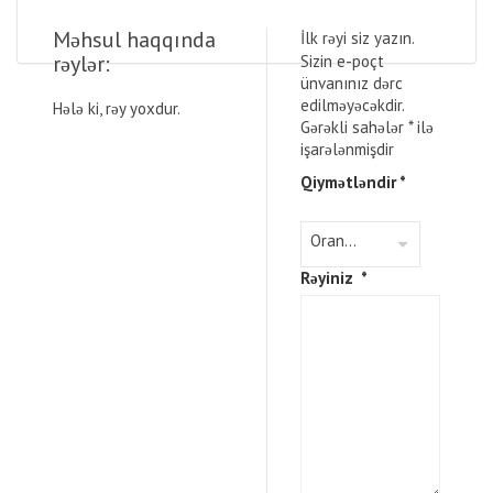
Məhsul haqqında
İlk rəyi siz yazın.
rəylər:
Sizin e-poçt
ünvanınız dərc
edilməyəcəkdir.
Hələ ki, rəy yoxdur.
Gərəkli sahələr
*
ilə
işarələnmişdir
Qiymətləndir
*
Rəyiniz
*