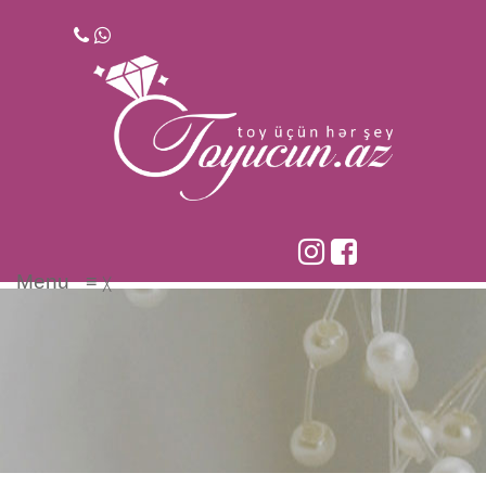
Skip
to
content
Menu
≡
╳