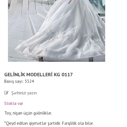
GELINLIK MODELLERI KG 0117
Baxış sayı: 5324
Şərhinizi yazın
Stokta var
Toy, nişan üçün gəlinliklər.
*Qeyd edilən qiymətlər şərtidir. Fərqlilik ola bilər.