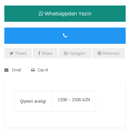
Whatsappdan Yazın
Tweet
Share
Google+
Pinterest
Email
Çap et
1500 – 2500 AZN
Qiymet araligi