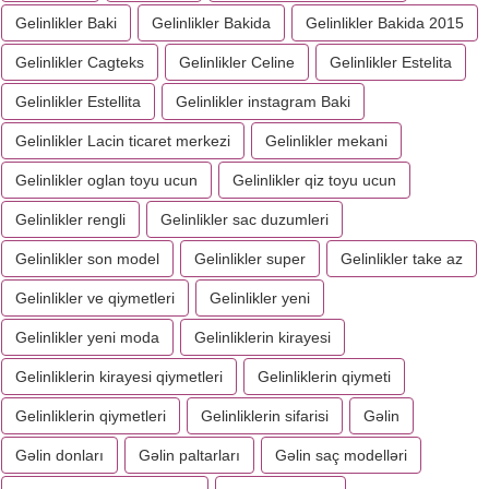
Gelinlikler Baki
Gelinlikler Bakida
Gelinlikler Bakida 2015
Gelinlikler Cagteks
Gelinlikler Celine
Gelinlikler Estelita
Gelinlikler Estellita
Gelinlikler instagram Baki
Gelinlikler Lacin ticaret merkezi
Gelinlikler mekani
Gelinlikler oglan toyu ucun
Gelinlikler qiz toyu ucun
Gelinlikler rengli
Gelinlikler sac duzumleri
Gelinlikler son model
Gelinlikler super
Gelinlikler take az
Gelinlikler ve qiymetleri
Gelinlikler yeni
Gelinlikler yeni moda
Gelinliklerin kirayesi
Gelinliklerin kirayesi qiymetleri
Gelinliklerin qiymeti
Gelinliklerin qiymetleri
Gelinliklerin sifarisi
Gəlin
Gəlin donları
Gəlin paltarları
Gəlin saç modelləri