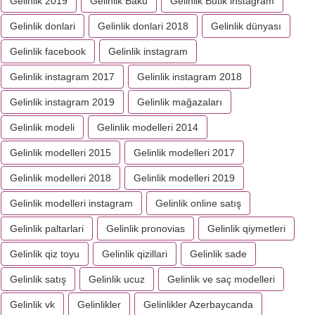
Gelinlik 2019
Gelinlik Baku
Gelinlik Butik instagram
Gelinlik donlari
Gelinlik donlari 2018
Gelinlik dünyası
Gelinlik facebook
Gelinlik instagram
Gelinlik instagram 2017
Gelinlik instagram 2018
Gelinlik instagram 2019
Gelinlik mağazaları
Gelinlik modeli
Gelinlik modelleri 2014
Gelinlik modelleri 2015
Gelinlik modelleri 2017
Gelinlik modelleri 2018
Gelinlik modelleri 2019
Gelinlik modelleri instagram
Gelinlik online satış
Gelinlik paltarlari
Gelinlik pronovias
Gelinlik qiymetleri
Gelinlik qiz toyu
Gelinlik qizillari
Gelinlik sade
Gelinlik satış
Gelinlik ucuz
Gelinlik ve saç modelleri
Gelinlik vk
Gelinlikler
Gelinlikler Azerbaycanda