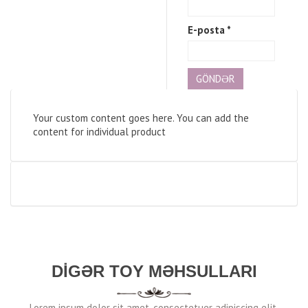
E-posta
*
Your custom content goes here. You can add the
content for individual product
DIGƏR TOY MƏHSULLARI