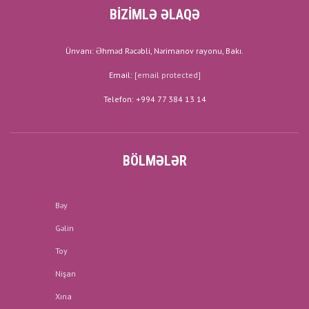
BİZİMLƏ ƏLAQƏ
Ünvanı: Əhməd Rəcəbli, Nərimanov rayonu, Bakı.
Email:
[email protected]
Telefon: +994 77 384 13 14
BÖLMƏLƏR
Bəy
Gəlin
Toy
Nişan
Xına