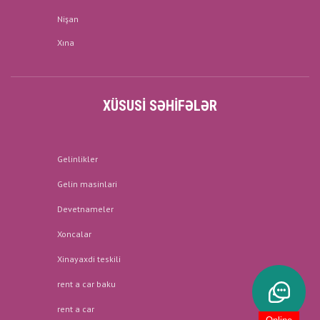
Nişan
Xına
XÜSUSI SƏHIFƏLƏR
Gelinlikler
Gelin masinlari
Devetnameler
Xoncalar
Xinayaxdi teskili
rent a car baku
rent a car