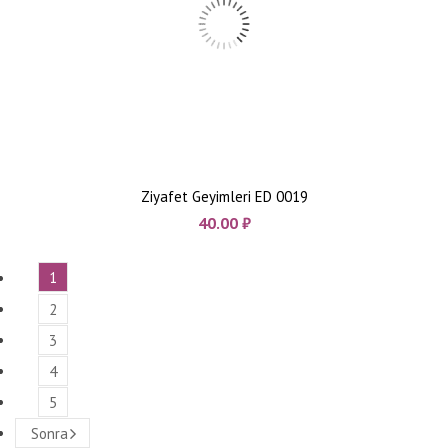
Ziyafet Geyimleri ED 0019
40.00
₼
1
2
3
4
5
Sonra