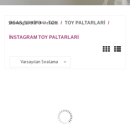
Showing 1–9 of 44 results
ƏSAS SƏHİFƏ
/
TOY
/
TOY PALTARLARI
/
İNSTAGRAM TOY PALTARLARI
Varsayılan Sıralama