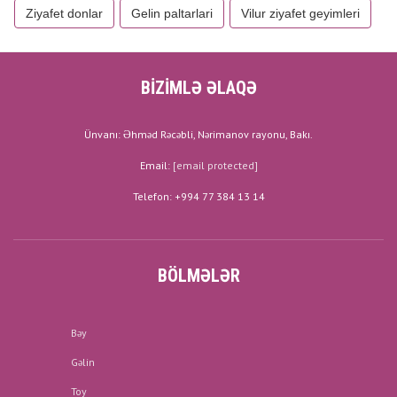
Ziyafet donlar
Gelin paltarlari
Vilur ziyafet geyimleri
BİZİMLƏ ƏLAQƏ
Ünvanı: Əhməd Rəcəbli, Nərimanov rayonu, Bakı.
Email:
[email protected]
Telefon: +994 77 384 13 14
BÖLMƏLƏR
Bəy
Gəlin
Toy