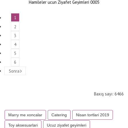
Hamileler ucun Ziyafet Geyimleri 0005
1
2
3
4
5
6
Sonra
Baxış sayı: 6466
Marry me xoncalar
Catering
Nisan tortlari 2019
Toy aksesuarlari
Ucuz ziyafet geyimleri