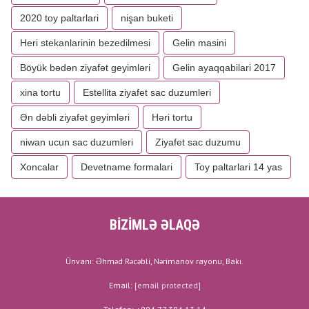
2020 toy paltarlari
nişan buketi
Heri stekanlarinin bezedilmesi
Gelin masini
Böyük bədən ziyafət geyimləri
Gelin ayaqqabilari 2017
xina tortu
Estellita ziyafet sac duzumleri
Ən dəbli ziyafət geyimləri
Həri tortu
niwan ucun sac duzumleri
Ziyafet sac duzumu
Xoncalar
Devetname formalari
Toy paltarlari 14 yas
BİZİMLƏ ƏLAQƏ
Ünvanı: Əhməd Rəcəbli, Nərimanov rayonu, Bakı.
Email:
[email protected]