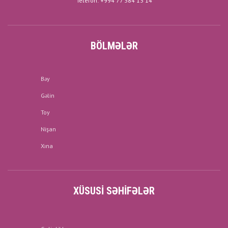
Telefon: +994 77 384 13 14
BÖLMƏLƏR
Bəy
Gəlin
Toy
Nişan
Xına
XÜSUSI SƏHIFƏLƏR