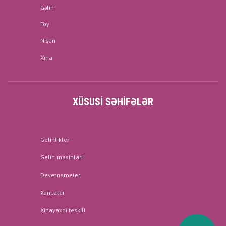
Gəlin
Toy
Nişan
Xına
XÜSUSI SƏHIFƏLƏR
Gelinlikler
Gelin masinlari
Devetnameler
Xoncalar
Xinayaxdi teskili