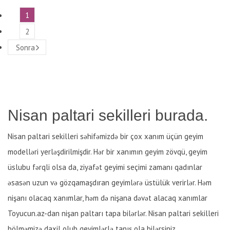
1
2
Sonra
Nisan paltari sekilleri burada.
Nisan paltari sekilleri səhifəmizdə bir çox xanım üçün geyim
modelləri yerləşdirilmişdir. Hər bir xanımın geyim zövqü, geyim
üslubu fərqli olsa da, ziyafət geyimi seçimi zamanı qadınlar
əsasən uzun və gözqamaşdıran geyimlərə üstülük verirlər. Həm
nişanı olacaq xanımlar, həm də nişana dəvət alacaq xanımlar
Toyucun.az-dan nişan paltarı tapa bilərlər. Nisan paltari sekilleri
bölməmizə daxil olub geyimlərlə tanış ola bilərsiniz.