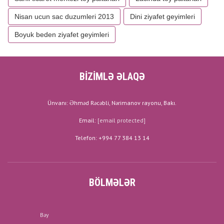
Nisan ucun sac duzumleri 2013
Dini ziyafet geyimleri
Boyuk beden ziyafet geyimleri
BİZİMLƏ ƏLAQƏ
Ünvanı: Əhməd Rəcəbli, Nərimanov rayonu, Bakı.
Email:
[email protected]
Telefon: +994 77 384 13 14
BÖLMƏLƏR
Bəy