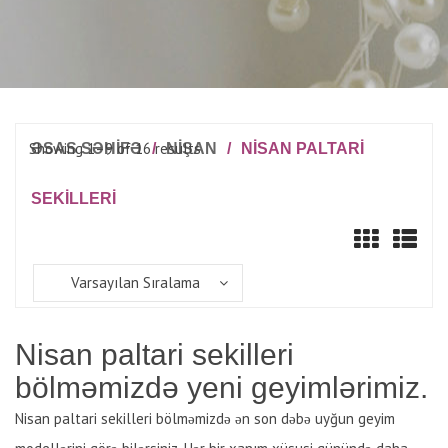
Showing 1–9 of 16 results
ƏSAS SƏHİFƏ
/
NIŞAN
/
NISAN PALTARI
SEKILLERI
Varsayılan Sıralama
Nisan paltari sekilleri
bölməmizdə yeni geyimlərimiz.
Nisan paltari sekilleri bölməmizdə ən son dəbə uyğun geyim