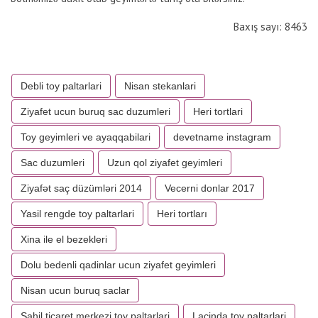
Baxış sayı: 8463
Debli toy paltarlari
Nisan stekanlari
Ziyafet ucun buruq sac duzumleri
Heri tortlari
Toy geyimleri ve ayaqqabilari
devetname instagram
Sac duzumleri
Uzun qol ziyafet geyimleri
Ziyafət saç düzümləri 2014
Vecerni donlar 2017
Yasil rengde toy paltarlari
Heri tortları
Xina ile el bezekleri
Dolu bedenli qadinlar ucun ziyafet geyimleri
Nisan ucun buruq saclar
Sahil ticaret merkezi toy paltarlari
Lacinda toy paltarlari