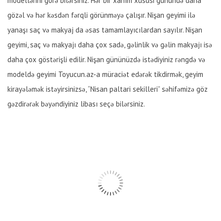
modellərini görə bilərsiniz. Hər bir xanım xüsusi günündə daha
gözəl və hər kəsdən fərqli görünməyə çalışır. Nişan geyimi ilə
yanaşı saç və makyaj da əsas tamamlayıcılardan sayılır. Nişan
geyimi, saç və makyajı daha çox sadə, gəlinlik və gəlin makyajı isə
daha çox göstərişli edilir. Nişan gününüzdə istədiyiniz rəngdə və
modeldə geyimi Toyucun.az-a müraciət edərək tikdirmək, geyim
kirayələmək istəyirsinizsə, “Nisan paltari sekilleri” səhifəmizə göz
gəzdirərək bəyəndiyiniz libası seçə bilərsiniz.