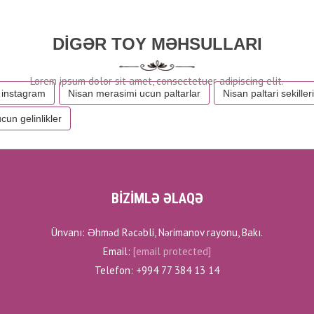
DIGƏR TOY MƏHSULLARI
 instagram
Nisan merasimi ucun paltarlar
Nisan paltari sekilleri
cun gelinlikler
BİZİMLƏ ƏLAQƏ
Ünvanı: Əhməd Rəcəbli, Nərimanov rayonu, Bakı.
Email:
[email protected]
Telefon: +994 77 384 13 14