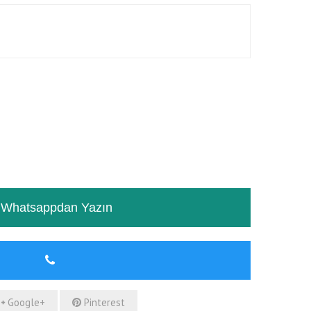
RƏYLƏR
TƏSVIR
Whatsappdan Yazın
Google+
Pinterest