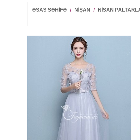
ƏSAS SƏHİFƏ
/
NIŞAN
/
NISAN PALTARL