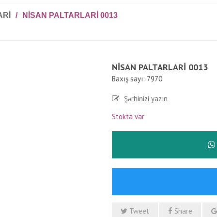
ARI
/
NISAN PALTARLARI 0013
NISAN PALTARLARI 0013
Baxış sayı: 7970
Şərhinizi yazın
Stokta var
Tweet
Share