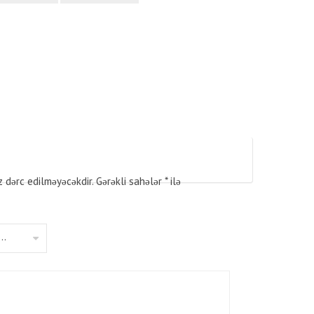
z dərc edilməyəcəkdir.
Gərəkli sahələr
*
ilə