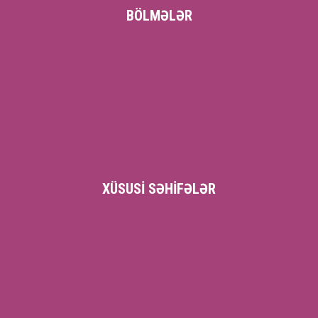
BÖLMƏLƏR
XÜSUSI SƏHIFƏLƏR