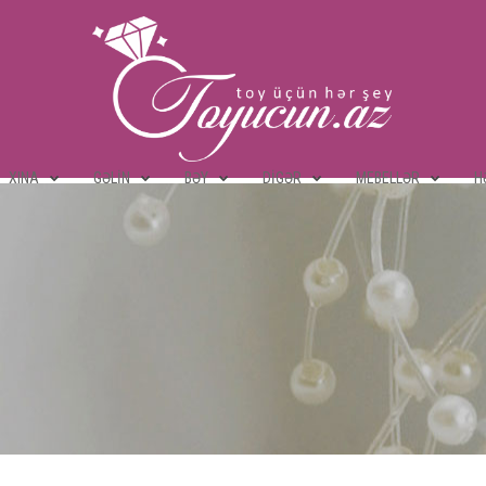
XINA
GƏLIN
BƏY
DIGƏR
MEBELLƏR
H