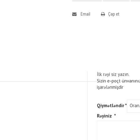
Email
Çap et
İlk rəyi siz yazın.
Sizin e-poçt ünvanını
işarələnmişdir
Qiymətləndir
*
Rəyiniz
*