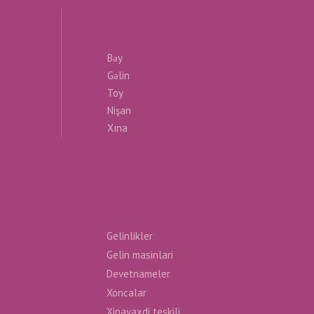
Bəy
Gəlin
Toy
Nişan
Xına
Gelinlikler
Gelin masinlari
Devetnameler
Xoncalar
Xinayaxdi teskili