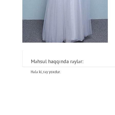
Məhsul haqqında rəylər:
Hələ ki, rəy yoxdur.