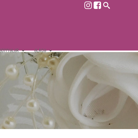
ƏDIYYƏLƏR
ƏLAQƏ