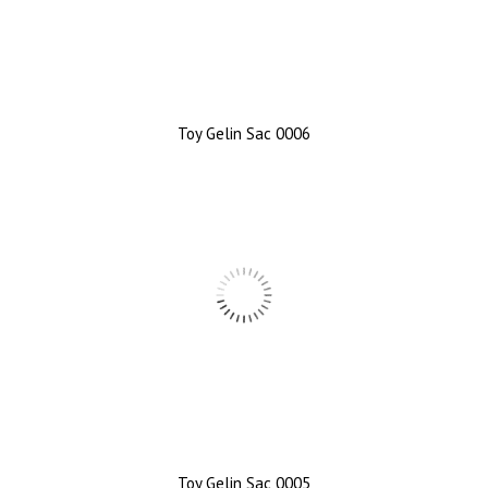
Toy Gelin Sac 0006
Toy Gelin Sac 0005