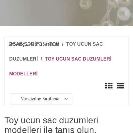
Showing 1–9 of 13 results
ƏSAS SƏHİFƏ
/
TOY
/
TOY UCUN SAC
DUZUMLERI
/
TOY UCUN SAC DUZUMLERI
MODELLERI
Varsayılan Sıralama
Toy ucun sac duzumleri
modelleri ilə tanış olun.