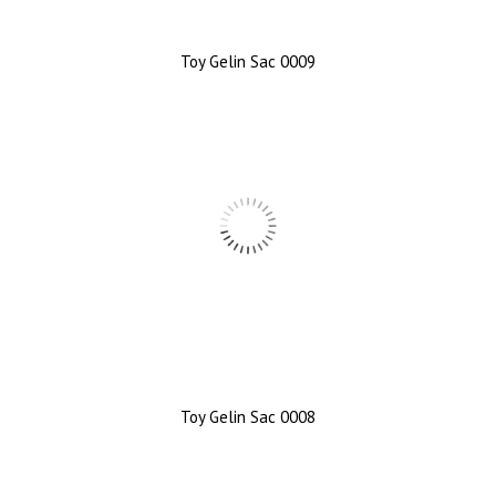
Toy Gelin Sac 0009
Toy Gelin Sac 0008