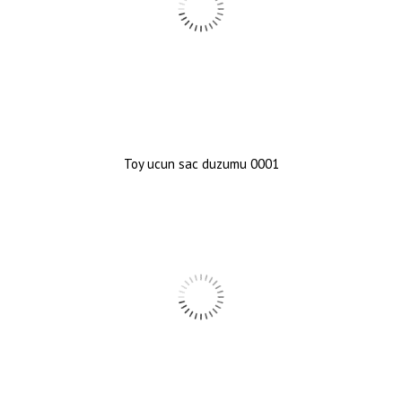
Toy ucun sac duzumu 0001