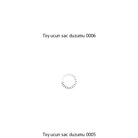
Toy ucun sac duzumu 0006
Toy ucun sac duzumu 0005