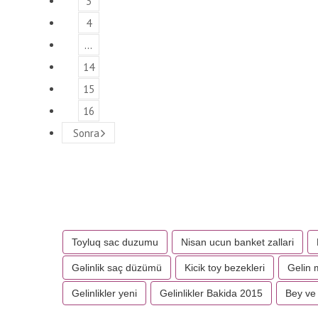
3
4
…
14
15
16
Sonra
Toyluq sac duzumu
Nisan ucun banket zallari
Gəlinlik saç düzümü
Kicik toy bezekleri
Gelin m
Gelinlikler yeni
Gelinlikler Bakida 2015
Bey ve 