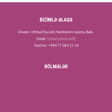
BİZİMLƏ ƏLAQƏ
Ünvanı: Əhməd Rəcəbli, Nərimanov rayonu, Bakı.
Email:
[email protected]
Telefon: +994 77 384 13 14
BÖLMƏLƏR