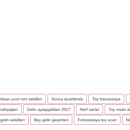
Nisan ucun tort sekilleri
Xonca duzeltmek
Toy fotosessiya
akiyajlari
Gelin ayaqqabilari 2017
Herf sarlar
Toy nisan a
gelin wekilleri
Bey gelin geyimleri
Fotosessiya toy ucun
Ni