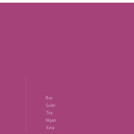
Bəy
Gəlin
Toy
Nişan
Xına