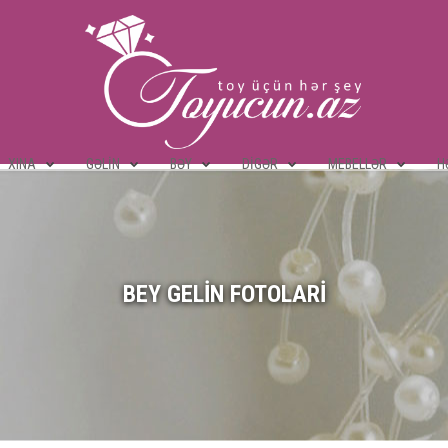
XINA
GƏLIN
BƏY
DIGƏR
MEBELLƏR
H
BEY GELIN FOTOLARI