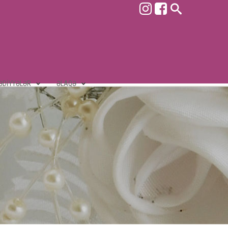
ƏDIYYƏLƏR
ƏLAQƏ