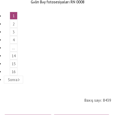
Gəlin Bəy fotosesiyaları RN 0008
1
2
3
4
…
14
15
16
Sonra
Baxış sayı: 8439