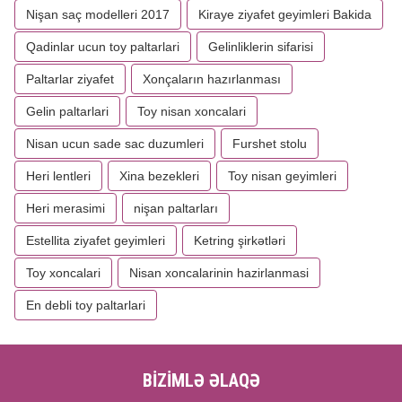
Nişan saç modelleri 2017
Kiraye ziyafet geyimleri Bakida
Qadinlar ucun toy paltarlari
Gelinliklerin sifarisi
Paltarlar ziyafet
Xonçaların hazırlanması
Gelin paltarlari
Toy nisan xoncalari
Nisan ucun sade sac duzumleri
Furshet stolu
Heri lentleri
Xina bezekleri
Toy nisan geyimleri
Heri merasimi
nişan paltarları
Estellita ziyafet geyimleri
Ketring şirkətləri
Toy xoncalari
Nisan xoncalarinin hazirlanmasi
En debli toy paltarlari
BİZİMLƏ ƏLAQƏ