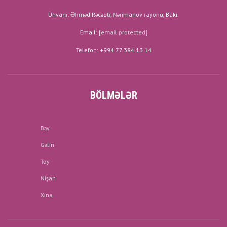
Ünvanı: Əhməd Rəcəbli, Nərimanov rayonu, Bakı.
Email:
[email protected]
Telefon: +994 77 384 13 14
BÖLMƏLƏR
Bəy
Gəlin
Toy
Nişan
Xına