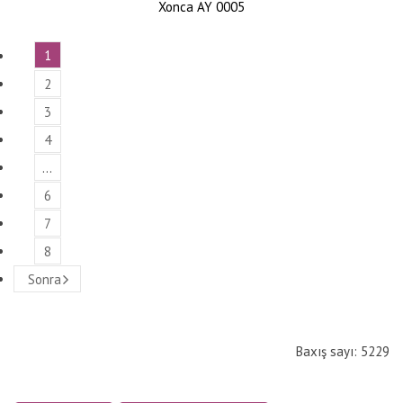
Xonca AY 0005
1
2
3
4
…
6
7
8
Sonra
Baxış sayı: 5229