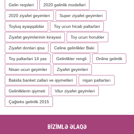
Gelin reqsleri
2020 gəlinlik modelləri
2020 ziyafet geyimleri
Super ziyafet geyimleri
Toyluq ayaqqabilar
Toy ucun hicab paltarlari
Ziyafət geyimlərinin kirayəsi
Toy ucun horukler
Ziyafet donlari qisa
Celine gelinlikler Baki
Toy paltarlari 14 yas
Gelinlikler rengli
Online gelinlik
Nisan ucun geyimler
Ziyafet geyimleri
Bakida banket zallari ve qiymetleri
nişan paltarları
Gelinliklerin qiymeti
Vilur ziyafet geyimleri
Çağteks gelinlik 2015
BİZİMLƏ ƏLAQƏ