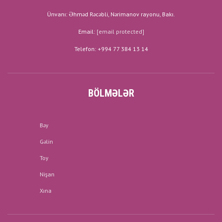
Ünvanı: Əhməd Rəcəbli, Nərimanov rayonu, Bakı.
Email:
[email protected]
Telefon: +994 77 384 13 14
BÖLMƏLƏR
Bəy
Gəlin
Toy
Nişan
Xına