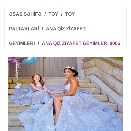
ƏSAS SƏHİFƏ
/
TOY
/
TOY
PALTARLARI
/
ANA QIZ ZIYAFET
GEYIMLERI
/
ANA QIZ ZIYAFET GEYIMLERI 0006
R
T