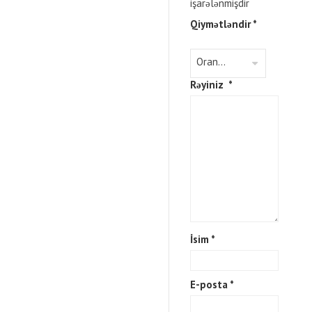
işarələnmişdir
Qiymətləndir
*
Rəyiniz
*
İsim
*
E-posta
*