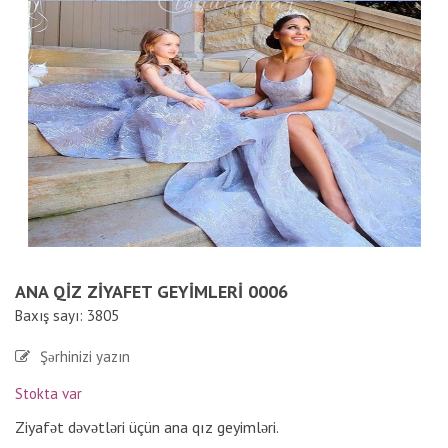
ANA QIZ ZIYAFET GEYIMLERI 0006
Baxış sayı: 3805
Şərhinizi yazın
Stokta var
Ziyafət dəvətləri üçün ana qız geyimləri.