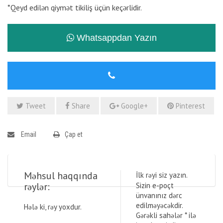
*Qeyd edilən qiymət tikiliş üçün keçərlidir.
Whatsappdan Yazın
Tweet
Share
Google+
Pinterest
Email
Çap et
Məhsul haqqında
İlk rəyi siz yazın.
rəylər:
Sizin e-poçt
ünvanınız dərc
edilməyəcəkdir.
Hələ ki, rəy yoxdur.
Gərəkli sahələr
*
ilə