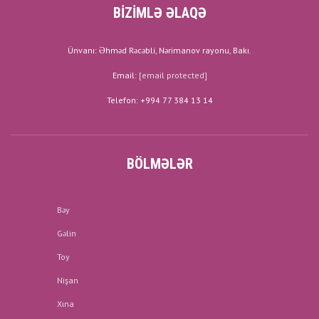
BİZİMLƏ ƏLAQƏ
Ünvanı: Əhməd Rəcəbli, Nərimanov rayonu, Bakı.
Email:
[email protected]
Telefon: +994 77 384 13 14
BÖLMƏLƏR
Bəy
Gəlin
Toy
Nişan
Xına