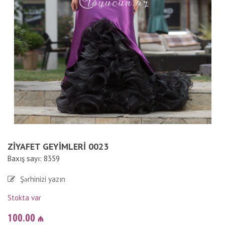
ZIYAFET GEYIMLERI 0023
Baxış sayı: 8359
Şərhinizi yazın
Stokta var
100.00
₼