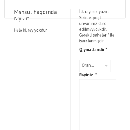
Məhsul haqqında
İlk rəyi siz yazın.
rəylər:
Sizin e-poçt
ünvanınız dərc
edilməyəcəkdir.
Hələ ki, rəy yoxdur.
Gərəkli sahələr
*
ilə
işarələnmişdir
Qiymətləndir
*
Rəyiniz
*