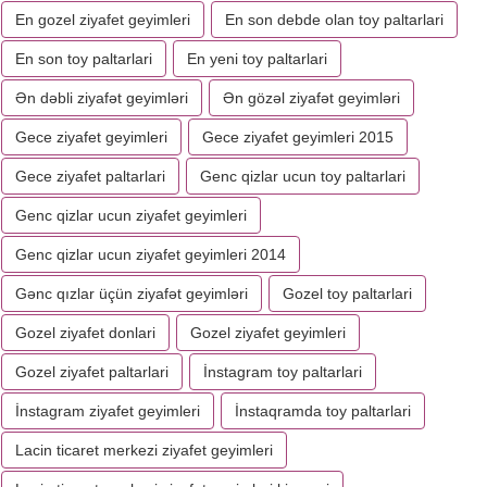
En gozel ziyafet geyimleri
En son debde olan toy paltarlari
En son toy paltarlari
En yeni toy paltarlari
Ən dəbli ziyafət geyimləri
Ən gözəl ziyafət geyimləri
Gece ziyafet geyimleri
Gece ziyafet geyimleri 2015
Gece ziyafet paltarlari
Genc qizlar ucun toy paltarlari
Genc qizlar ucun ziyafet geyimleri
Genc qizlar ucun ziyafet geyimleri 2014
Gənc qızlar üçün ziyafət geyimləri
Gozel toy paltarlari
Gozel ziyafet donlari
Gozel ziyafet geyimleri
Gozel ziyafet paltarlari
İnstagram toy paltarlari
İnstagram ziyafet geyimleri
İnstaqramda toy paltarlari
Lacin ticaret merkezi ziyafet geyimleri