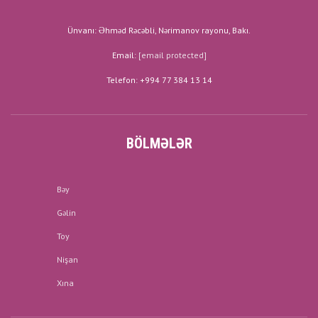
Ünvanı: Əhməd Rəcəbli, Nərimanov rayonu, Bakı.
Email:
[email protected]
Telefon: +994 77 384 13 14
BÖLMƏLƏR
Bəy
Gəlin
Toy
Nişan
Xına