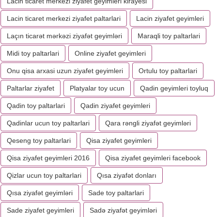
Lacin ticaret merkezi ziyafet geyimleri kirayesi
Lacin ticaret merkezi ziyafet paltarlari
Lacin ziyafet geyimleri
Laçın ticarət mərkəzi ziyafət geyimləri
Maraqli toy paltarlari
Midi toy paltarlari
Online ziyafet geyimleri
Onu qisa arxasi uzun ziyafet geyimleri
Ortulu toy paltarlari
Paltarlar ziyafet
Platyalar toy ucun
Qadin geyimleri toyluq
Qadin toy paltarlari
Qadin ziyafet geyimleri
Qadinlar ucun toy paltarlari
Qara rəngli ziyafət geyimləri
Qeseng toy paltarlari
Qisa ziyafet geyimleri
Qisa ziyafet geyimleri 2016
Qisa ziyafet geyimleri facebook
Qizlar ucun toy paltarlari
Qısa ziyafət donları
Qısa ziyafət geyimləri
Sade toy paltarlari
Sade ziyafet geyimleri
Sadə ziyafət geyimləri