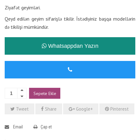
Ziyafət geyimləri.
Qeyd edilən geyim sifarişlə tikilir. İstədiyiniz başqa modellərin
də tikilişi mümkündür.
Whatsappdan Yazın
Sepete Ekle
Tweet
Share
Google+
Pinterest
Email
Çap et