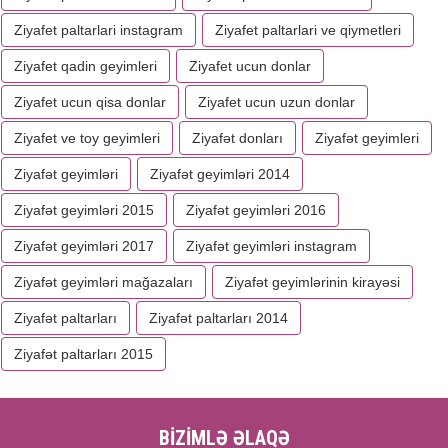
Ziyafet paltarlari instagram
Ziyafet paltarlari ve qiymetleri
Ziyafet qadin geyimleri
Ziyafet ucun donlar
Ziyafet ucun qisa donlar
Ziyafet ucun uzun donlar
Ziyafet ve toy geyimleri
Ziyafət donları
Ziyafət geyimleri
Ziyafət geyimləri
Ziyafət geyimləri 2014
Ziyafət geyimləri 2015
Ziyafət geyimləri 2016
Ziyafət geyimləri 2017
Ziyafət geyimləri instagram
Ziyafət geyimləri mağazaları
Ziyafət geyimlərinin kirayəsi
Ziyafət paltarları
Ziyafət paltarları 2014
Ziyafət paltarları 2015
BİZİMLƏ ƏLAQƏ