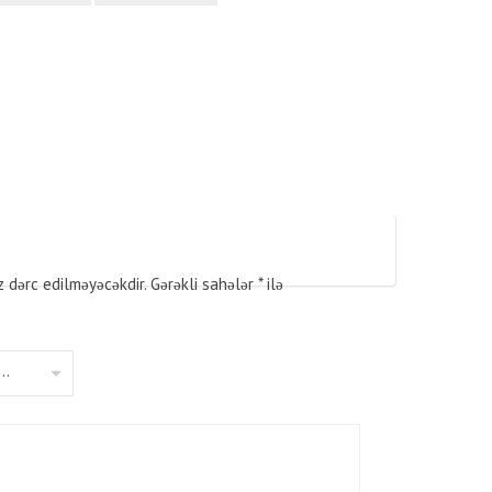
z dərc edilməyəcəkdir.
Gərəkli sahələr
*
ilə