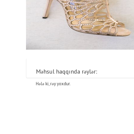
Məhsul haqqında rəylər:
Hələ ki, rəy yoxdur.