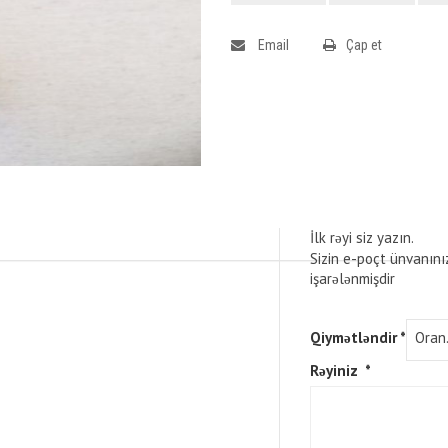
Email
Çap et
İlk rəyi siz yazın.
Sizin e-poçt ünvanını
işarələnmişdir
Qiymətləndir
*
Rəyiniz
*