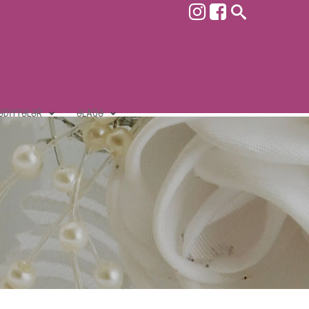
ƏDIYYƏLƏR
ƏLAQƏ