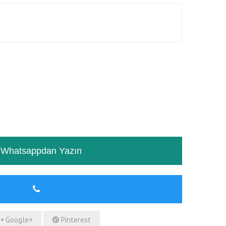
RƏYLƏR
TƏSVIR
Whatsappdan Yazın
Google+
Pinterest