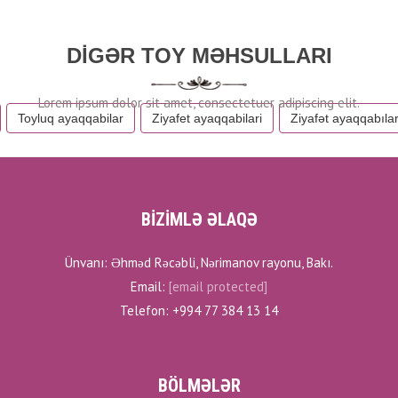
DIGƏR TOY MƏHSULLARI
Toyluq ayaqqabilar
Ziyafet ayaqqabilari
Ziyafət ayaqqabılar
BİZİMLƏ ƏLAQƏ
Ünvanı: Əhməd Rəcəbli, Nərimanov rayonu, Bakı.
Email:
[email protected]
Telefon: +994 77 384 13 14
BÖLMƏLƏR