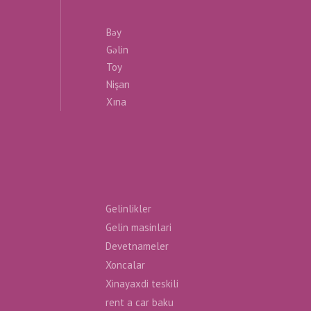
Bəy
Gəlin
Toy
Nişan
Xına
Gelinlikler
Gelin masinlari
Devetnameler
Xoncalar
Xinayaxdi teskili
rent a car baku