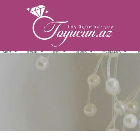
XINA
GƏLIN
BƏY
DIGƏR
MEBELLƏR
H