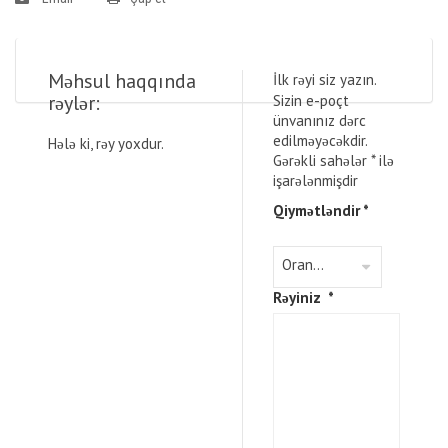
Məhsul haqqında
İlk rəyi siz yazın.
rəylər:
Sizin e-poçt
ünvanınız dərc
edilməyəcəkdir.
Hələ ki, rəy yoxdur.
Gərəkli sahələr
*
ilə
işarələnmişdir
Qiymətləndir
*
Rəyiniz
*