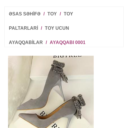
ƏSAS SƏHİFƏ
/
TOY
/
TOY
PALTARLARI
/
TOY UCUN
AYAQQABILAR
/
AYAQQABI 0001
R
T