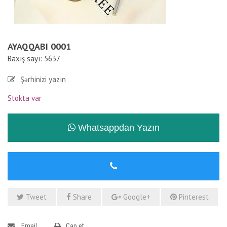
AYAQQABI 0001
Baxış sayı: 5637
Şərhinizi yazın
Stokta var
Whatsappdan Yazın
Tweet
Share
Google+
Pinterest
Email
Çap et