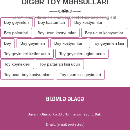
DIGƏR TOY MƏHSULLARI
Bey geyimleri
Bey kastumlari
Bey kostyumlari
Bey paltarlari
Bey ucun kastyumlar
Bey ucun kostyumlar
Bəy
Bəy geyimləri
Bəy kostyumları
Toy geyimleri kisi
Toy geyimleri kisiler ucun
Toy geyimleri oglan ucun
Toy koynekleri
Toy paltarlari kisi ucun
Toy ucun bey kostyumlari
Toy ucun kisi geyimleri
BİZİMLƏ ƏLAQƏ
Ünvanı: Əhməd Rəcəbli, Nərimanov rayonu, Bakı.
Email:
[email protected]