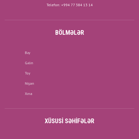
Telefon: +994 77 384 13 14
BÖLMƏLƏR
Bəy
Gəlin
Toy
Nişan
Xına
XÜSUSI SƏHIFƏLƏR