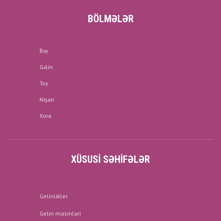
BÖLMƏLƏR
Bəy
Gəlin
Toy
Nişan
Xına
XÜSUSI SƏHIFƏLƏR
Gelinlikler
Gelin masinlari