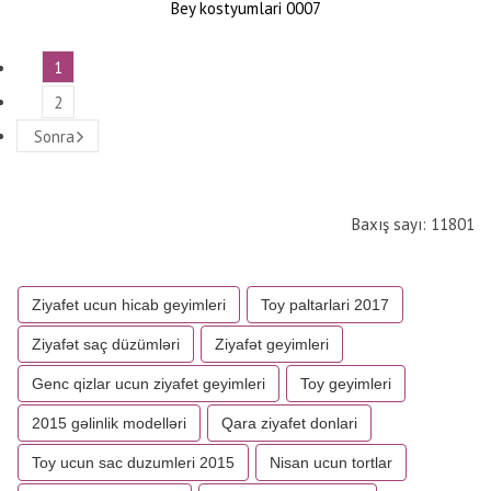
Bey kostyumlari 0007
1
2
Sonra
Baxış sayı: 11801
Ziyafet ucun hicab geyimleri
Toy paltarlari 2017
Ziyafət saç düzümləri
Ziyafət geyimleri
Genc qizlar ucun ziyafet geyimleri
Toy geyimleri
2015 gəlinlik modelləri
Qara ziyafet donlari
Toy ucun sac duzumleri 2015
Nisan ucun tortlar