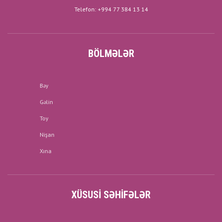
Telefon: +994 77 384 13 14
BÖLMƏLƏR
Bəy
Gəlin
Toy
Nişan
Xına
XÜSUSI SƏHIFƏLƏR