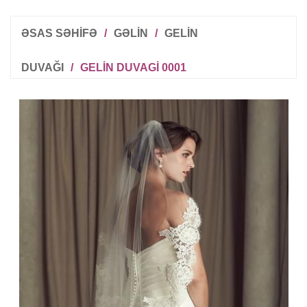
ƏSAS SƏHİFƏ
/
GƏLIN
/
GELIN
DUVAĞI
/
GELIN DUVAGI 0001
R
T