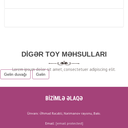
DIGƏR TOY MƏHSULLARI
Gelin duvağı
Gəlin
BİZİMLƏ ƏLAQƏ
Ünvanı: Əhməd Rəcəbli, Nərimanov rayonu, Bakı.
Email:
[email protected]