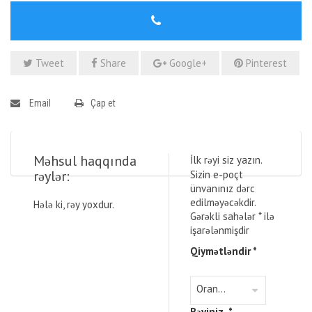
Tweet
Share
Google+
Pinterest
Email
Çap et
Məhsul haqqında
İlk rəyi siz yazın.
rəylər:
Sizin e-poçt
ünvanınız dərc
edilməyəcəkdir.
Hələ ki, rəy yoxdur.
Gərəkli sahələr
*
ilə
işarələnmişdir
Qiymətləndir
*
Rəyiniz
*