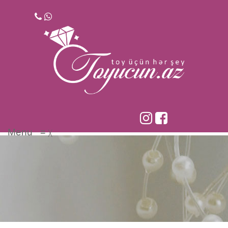
Skip
to
content
Menu
≡
╳