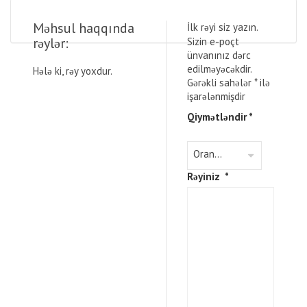
Məhsul haqqında
İlk rəyi siz yazın.
rəylər:
Sizin e-poçt
ünvanınız dərc
edilməyəcəkdir.
Hələ ki, rəy yoxdur.
Gərəkli sahələr
*
ilə
işarələnmişdir
Qiymətləndir
*
Rəyiniz
*