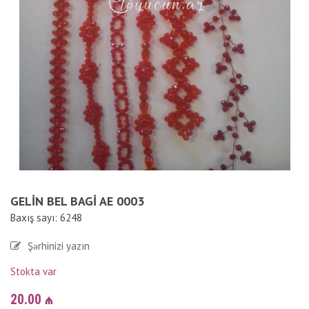
GELIN BEL BAGI AE 0003
Baxış sayı: 6248
Şərhinizi yazın
Stokta var
20.00
₼