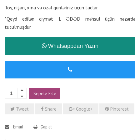
Toy, nişan, xına və özəl günləriniz üçün taclar.
*Qeyd edilən qiymət 1 ƏDƏD məhsul üçün nəzərdə
tutulmuşdur.
Whatsappdan Yazın
Sepete Ekle
Tweet
Share
Google+
Pinterest
Email
Çap et