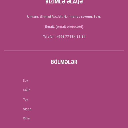
BİZİMLƏ ƏLAQƏ
Ünvanı: Əhməd Rəcəbli, Nərimanov rayonu, Bakı.
Email:
[email protected]
Telefon: +994 77 384 13 14
BÖLMƏLƏR
Bəy
Gəlin
Toy
Nişan
Xına