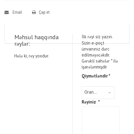
Email
Çap et
Məhsul haqqında
İlk rəyi siz yazın.
rəylər:
Sizin e-poçt
ünvanınız dərc
edilməyəcəkdir.
Hələ ki, rəy yoxdur.
Gərəkli sahələr
*
ilə
işarələnmişdir
Qiymətləndir
*
Rəyiniz
*