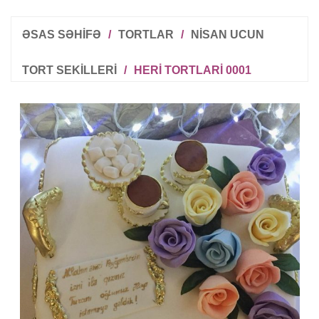
ƏSAS SƏHİFƏ
/
TORTLAR
/
NISAN UCUN
TORT SEKILLERI
/
HERI TORTLARI 0001
R
T