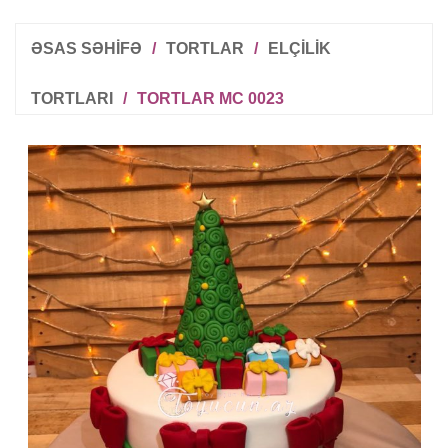
ƏSAS SƏHİFƏ
/
TORTLAR
/
ELÇILIK
TORTLARI
/
TORTLAR MC 0023
R
T