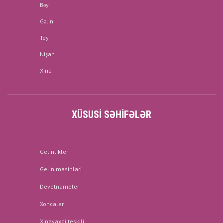
Bəy
Gəlin
Toy
Nişan
Xına
XÜSUSI SƏHIFƏLƏR
Gelinlikler
Gelin masinlari
Devetnameler
Xoncalar
Xinayaxdi teskili