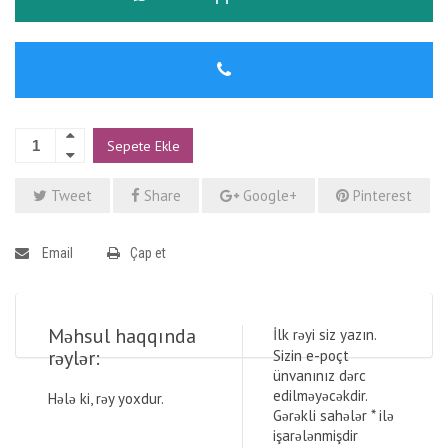
Sepete Ekle
Tweet
Share
Google+
Pinterest
Email
Çap et
Məhsul haqqında
İlk rəyi siz yazın.
rəylər:
Sizin e-poçt
ünvanınız dərc
edilməyəcəkdir.
Hələ ki, rəy yoxdur.
Gərəkli sahələr
*
ilə
işarələnmişdir