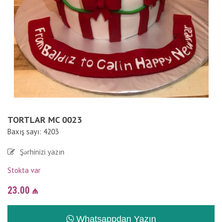
TORTLAR MC 0023
Baxış sayı: 4203
Şərhinizi yazın
Stokta var
23.00
₼
Whatsappdan Yazın