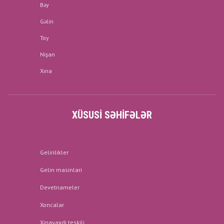
Bəy
Gəlin
Toy
Nişan
Xına
XÜSUSI SƏHIFƏLƏR
Gelinlikler
Gelin masinlari
Devetnameler
Xoncalar
Xinayaxdi teskili