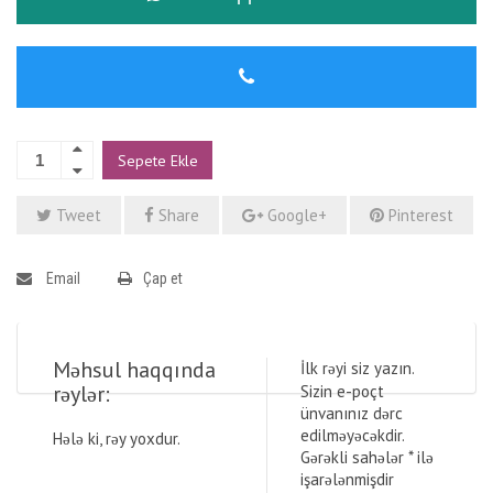
Sepete Ekle
Tweet
Share
Google+
Pinterest
Email
Çap et
Məhsul haqqında
İlk rəyi siz yazın.
rəylər:
Sizin e-poçt
ünvanınız dərc
edilməyəcəkdir.
Hələ ki, rəy yoxdur.
Gərəkli sahələr
*
ilə
işarələnmişdir