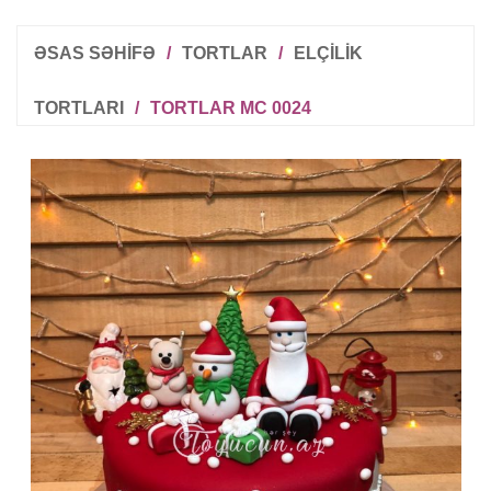
ƏSAS SƏHİFƏ
/
TORTLAR
/
ELÇILIK
TORTLARI
/
TORTLAR MC 0024
R
T