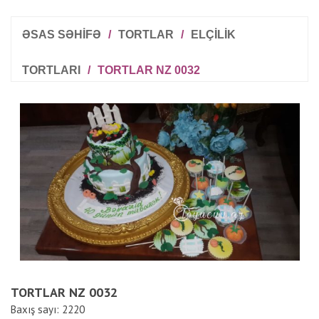
ƏSAS SƏHİFƏ
/
TORTLAR
/
ELÇILIK
TORTLARI
/
TORTLAR NZ 0032
R
T
TORTLAR NZ 0032
Baxış sayı: 2220