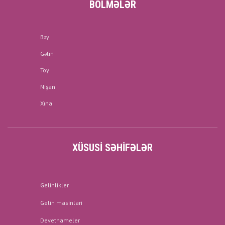
BÖLMƏLƏR
Bəy
Gəlin
Toy
Nişan
Xına
XÜSUSI SƏHIFƏLƏR
Gelinlikler
Gelin masinlari
Devetnameler