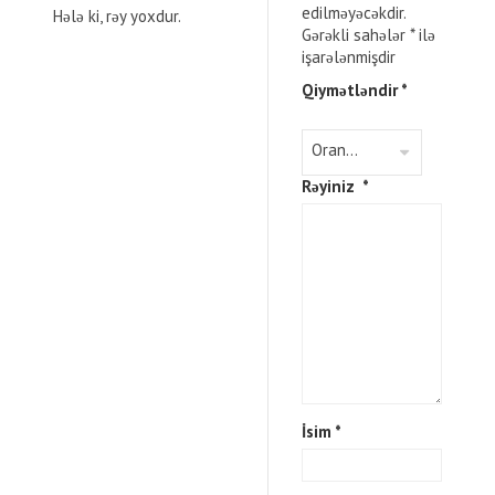
edilməyəcəkdir.
Hələ ki, rəy yoxdur.
Gərəkli sahələr
*
ilə
işarələnmişdir
Qiymətləndir
*
Rəyiniz
*
İsim
*