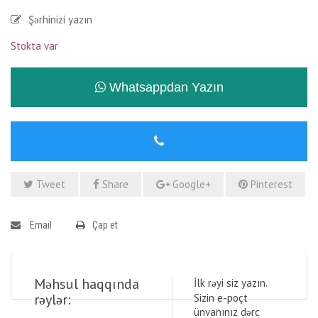
Şərhinizi yazın
Stokta var
Whatsappdan Yazın
Tweet
Share
Google+
Pinterest
Email
Çap et
Məhsul haqqında
İlk rəyi siz yazın.
rəylər:
Sizin e-poçt
ünvanınız dərc