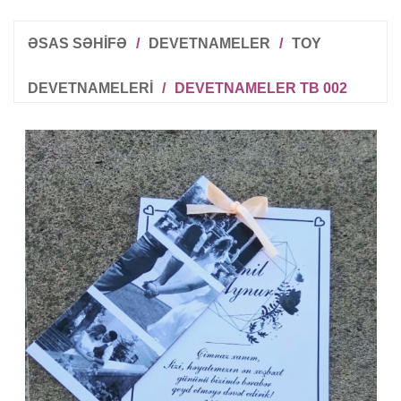
ƏSAS SƏHİFƏ
/
DEVETNAMELER
/
TOY
DEVETNAMELERI
/
DEVETNAMELER TB 002
R
T