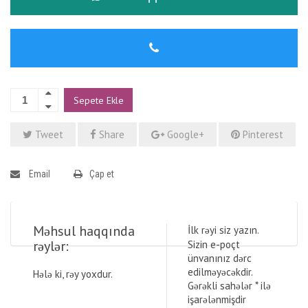
Sepete Ekle
Tweet
Share
Google+
Pinterest
Email
Çap et
Məhsul haqqında
İlk rəyi siz yazın.
rəylər:
Sizin e-poçt
ünvanınız dərc
edilməyəcəkdir.
Hələ ki, rəy yoxdur.
Gərəkli sahələr
*
ilə
işarələnmişdir