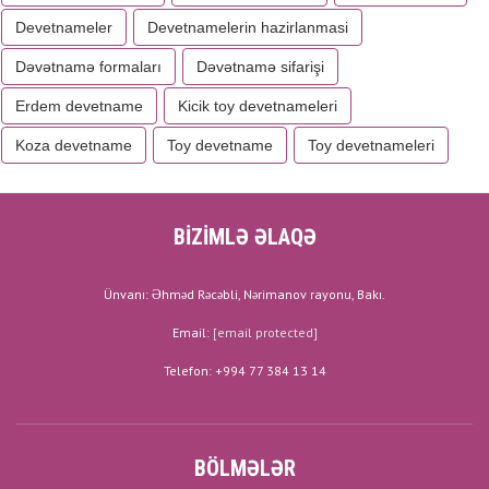
Devetnameler
Devetnamelerin hazirlanmasi
Dəvətnamə formaları
Dəvətnamə sifarişi
Erdem devetname
Kicik toy devetnameleri
Koza devetname
Toy devetname
Toy devetnameleri
BİZİMLƏ ƏLAQƏ
Ünvanı: Əhməd Rəcəbli, Nərimanov rayonu, Bakı.
Email:
[email protected]
Telefon: +994 77 384 13 14
BÖLMƏLƏR