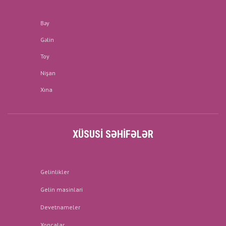
Bəy
Gəlin
Toy
Nişan
Xına
XÜSUSI SƏHIFƏLƏR
Gelinlikler
Gelin masinlari
Devetnameler
Xoncalar