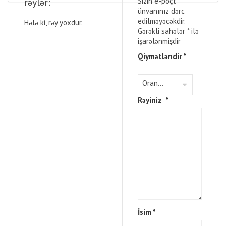
rəylər:
Sizin e-poçt
ünvanınız dərc
edilməyəcəkdir.
Hələ ki, rəy yoxdur.
Gərəkli sahələr
*
ilə
işarələnmişdir
Qiymətləndir
*
Rəyiniz
*
İsim
*