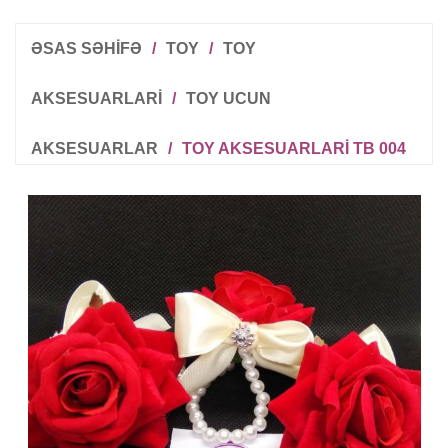
ƏSAS SƏHİFƏ
/
TOY
/
TOY
AKSESUARLARI
/
TOY UCUN
AKSESUARLAR
/
TOY AKSESUARLARI TB 004
R
T