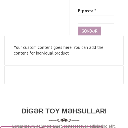
E-posta
*
Your custom content goes here. You can add the
content for individual product
DIGƏR TOY MƏHSULLARI