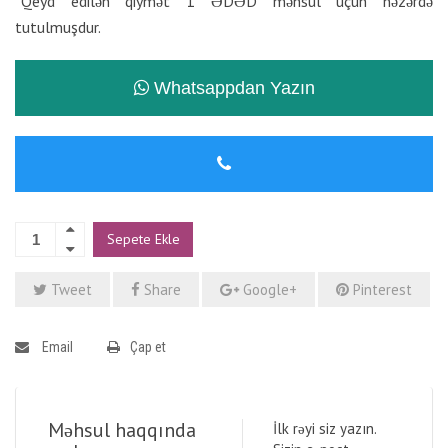
*Qeyd edilən qiymət 1 ƏDƏD məhsul üçün nəzərdə
tutulmuşdur.
Whatsappdan Yazın
Sepete Ekle
Tweet
Share
Google+
Pinterest
Email
Çap et
Məhsul haqqında
İlk rəyi siz yazın.