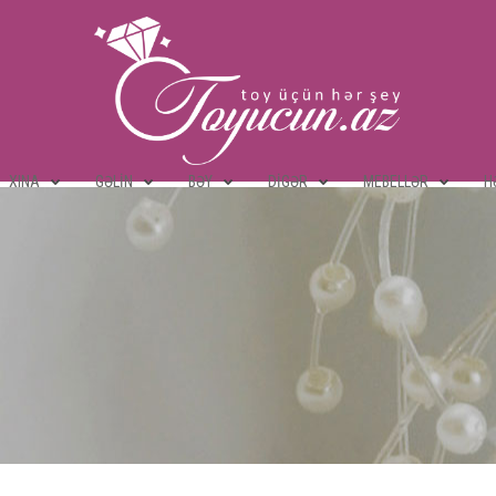
XINA
GƏLIN
BƏY
DIGƏR
MEBELLƏR
H