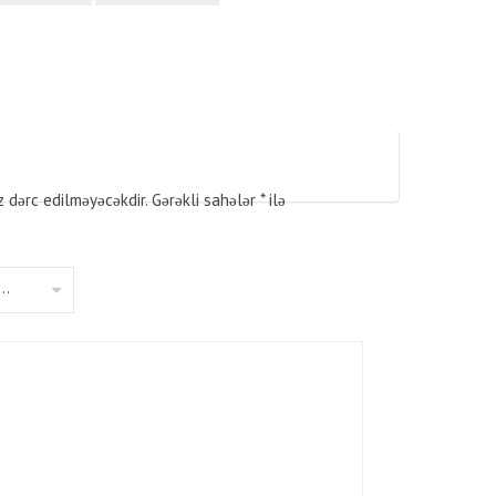
z dərc edilməyəcəkdir.
Gərəkli sahələr
*
ilə