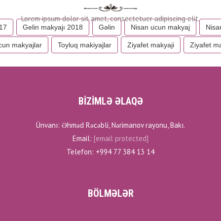
017
Gelin makyajı 2018
Gəlin
Nisan ucun makyaj
Nisa
cun makyajlar
Toyluq makiyajlar
Ziyafet makyaji
Ziyafet ma
BİZİMLƏ ƏLAQƏ
Ünvanı: Əhməd Rəcəbli, Nərimanov rayonu, Bakı.
Email:
[email protected]
Telefon: +994 77 384 13 14
BÖLMƏLƏR