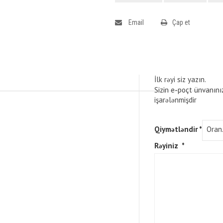
Email
Çap et
İlk rəyi siz yazın.
Sizin e-poçt ünvanını
işarələnmişdir
Qiymətləndir
*
Rəyiniz
*