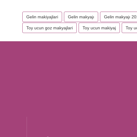
Gelin makiyajlari
Gelin makyajı
Gelin makyajı 2
Toy ucun goz makyajlari
Toy ucun makiyaj
Toy u