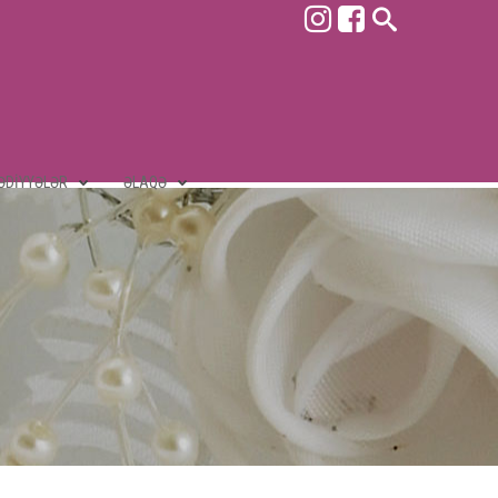
ƏDIYYƏLƏR
ƏLAQƏ