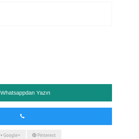
RƏYLƏR
TƏSVIR
Whatsappdan Yazın
Google+
Pinterest