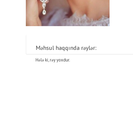
Məhsul haqqında rəylər:
Hələ ki, rəy yoxdur.