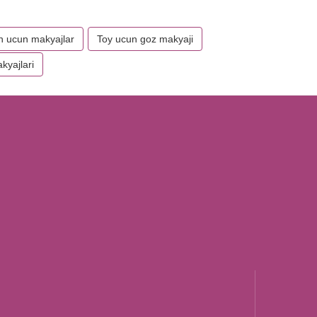
n ucun makyajlar
Toy ucun goz makyaji
kyajlari