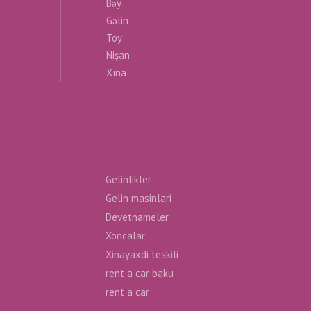
Bəy
Gəlin
Toy
Nişan
Xına
Gelinlikler
Gelin masinlari
Devetnameler
Xoncalar
Xinayaxdi teskili
rent a car baku
rent a car