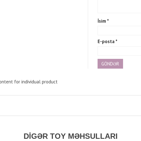
İsim
*
E-posta
*
ntent for individual product
DIGƏR TOY MƏHSULLARI