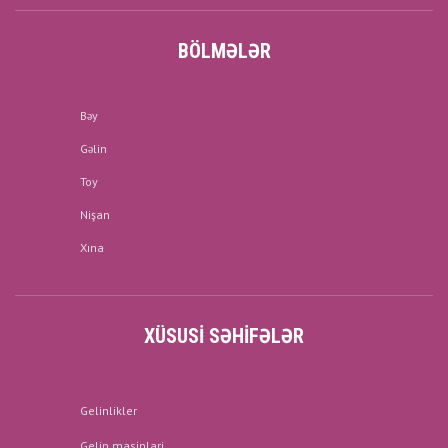
BÖLMƏLƏR
Bəy
Gəlin
Toy
Nişan
Xına
XÜSUSI SƏHIFƏLƏR
Gelinlikler
Gelin masinlari