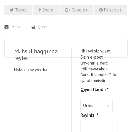
Tweet
Share
Google+
Pinterest
Email
Çap et
Məhsul haqqında
İlk rəyi siz yazın.
rəylər:
Sizin e-poçt
ünvanınız dərc
edilməyəcəkdir.
Hələ ki, rəy yoxdur.
Gərəkli sahələr
*
ilə
işarələnmişdir
Qiymətləndir
*
Rəyiniz
*