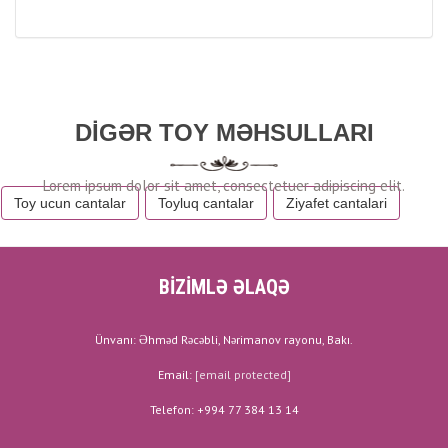
DIGƏR TOY MƏHSULLARI
Toy ucun cantalar
Toyluq cantalar
Ziyafet cantalari
BİZİMLƏ ƏLAQƏ
Ünvanı: Əhməd Rəcəbli, Nərimanov rayonu, Bakı.
Email:
[email protected]
Telefon: +994 77 384 13 14