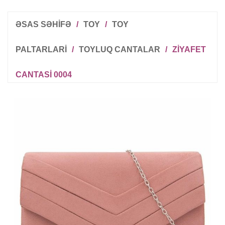
ƏSAS SƏHİFƏ
/
TOY
/
TOY
PALTARLARI
/
TOYLUQ CANTALAR
/
ZIYAFET
CANTASI 0004
R
T