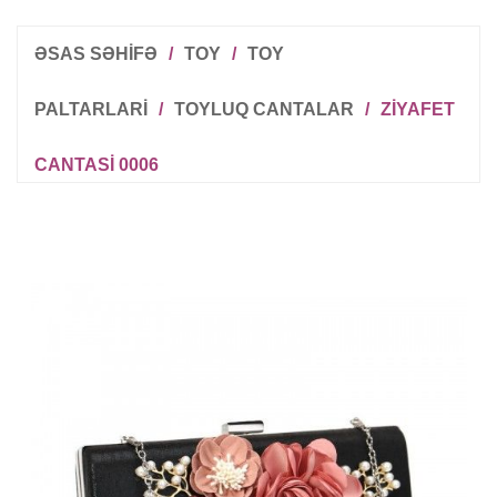
ƏSAS SƏHİFƏ
/
TOY
/
TOY
PALTARLARI
/
TOYLUQ CANTALAR
/
ZIYAFET
CANTASI 0006
R
T