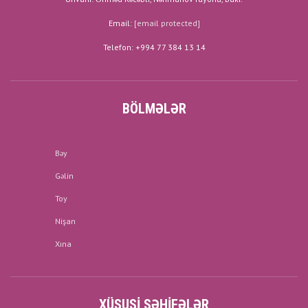
Email:
[email protected]
Telefon: +994 77 384 13 14
BÖLMƏLƏR
Bəy
Gəlin
Toy
Nişan
Xına
XÜSUSI SƏHIFƏLƏR