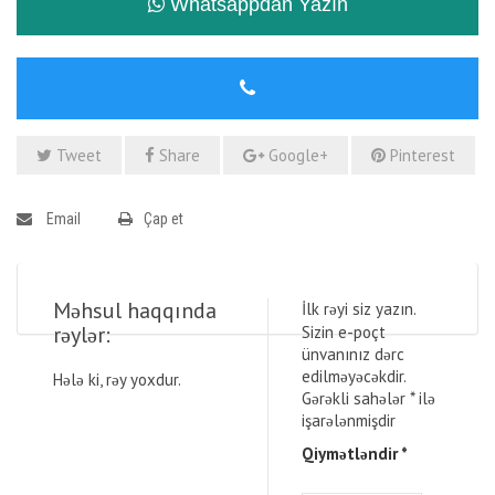
Whatsappdan Yazın
Tweet
Share
Google+
Pinterest
Email
Çap et
Məhsul haqqında
İlk rəyi siz yazın.
rəylər:
Sizin e-poçt
ünvanınız dərc
edilməyəcəkdir.
Hələ ki, rəy yoxdur.
Gərəkli sahələr
*
ilə
işarələnmişdir
Qiymətləndir
*