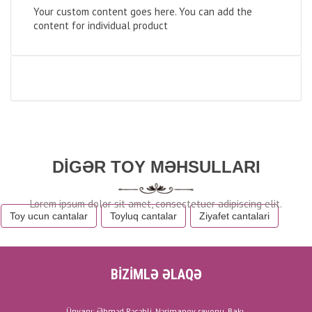
Your custom content goes here. You can add the
content for individual product
DIGƏR TOY MƏHSULLARI
Toy ucun cantalar
Toyluq cantalar
Ziyafet cantalari
BİZİMLƏ ƏLAQƏ
Ünvanı: Əhməd Rəcəbli, Nərimanov rayonu, Bakı.