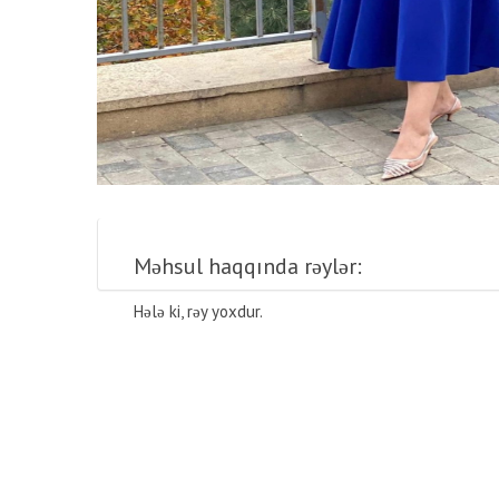
Məhsul haqqında rəylər:
Hələ ki, rəy yoxdur.