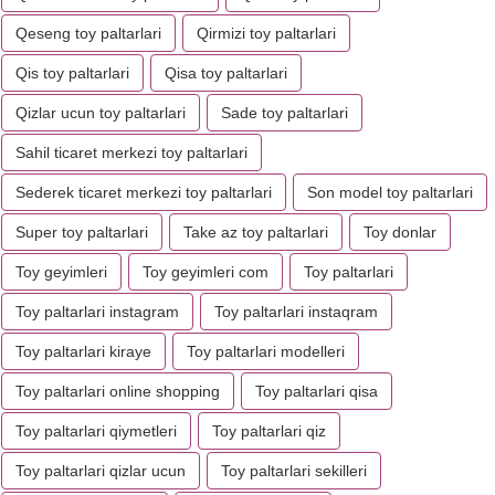
Qeseng toy paltarlari
Qirmizi toy paltarlari
Qis toy paltarlari
Qisa toy paltarlari
Qizlar ucun toy paltarlari
Sade toy paltarlari
Sahil ticaret merkezi toy paltarlari
Sederek ticaret merkezi toy paltarlari
Son model toy paltarlari
Super toy paltarlari
Take az toy paltarlari
Toy donlar
Toy geyimleri
Toy geyimleri com
Toy paltarlari
Toy paltarlari instagram
Toy paltarlari instaqram
Toy paltarlari kiraye
Toy paltarlari modelleri
Toy paltarlari online shopping
Toy paltarlari qisa
Toy paltarlari qiymetleri
Toy paltarlari qiz
Toy paltarlari qizlar ucun
Toy paltarlari sekilleri