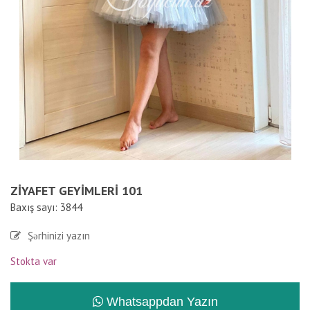
ZIYAFET GEYIMLERI 101
Baxış sayı: 3844
Şərhinizi yazın
Stokta var
Whatsappdan Yazın