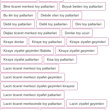
Bine ticaret merkezi toy paltarlari
Boyuk beden toy paltarlari
Bu ilin toy paltarlari
Debde olan toy paltarlari
Debli toy paltarlari
Dəbli toy paltarları
Dini toy paltarlari
Diqlas ticaret merkezi toy paltarlari
Donlar toy ucun
Kiraye donlar
Kiraye toy paltarlari
Kiraye ziyafet geyimleri
Kiraye ziyafet geyimleri Bakida
Kirayə ziyafət geyimləri
Kirayə ziyafət paltarları
Kisa toy paltarlari
Lacin ticaret merkezi toy paltarlari
Lacin ticaret merkezi ziyafet geyimleri
Lacin ticaret merkezi ziyafet geyimleri kirayesi
Lacin ticaret merkezi ziyafet paltarlari
Lacin ticaret merkezinde toy paltarlari
Lacin ziyafet geyimleri