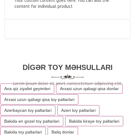
Your custom content goes here. You can add the
content for individual product
DIGƏR TOY MƏHSULLARI
Ana qiz ziyafet geyimleri
Arxasi uzun qabagi qisa donlar
Arxasi uzun qabagi qisa toy paltarlari
Azerbaycan toy paltarlari
Azeri toy paltarlari
Bakida en gozel toy paltarlari
Bakida kiraye toy paltarlari
Bakida toy paltarlari
Baliq donlar