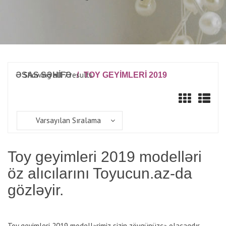
Showing all 7 results
ƏSAS SƏHİFƏ
/
TOY GEYIMLERI 2019
Varsayılan Sıralama
Toy geyimleri 2019 modelləri
öz alıcılarını Toyucun.az-da
gözləyir.
Toy geyimleri 2019 modellərimiz sizin zövqünüzcə olacaqdır.