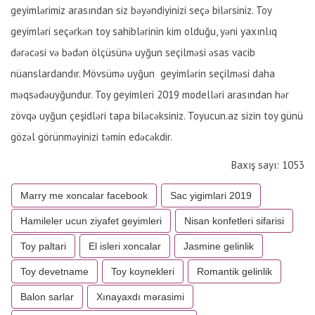
geyimlərimiz arasından siz bəyəndiyinizi seçə bilərsiniz. Toy
geyimləri seçərkən toy sahiblərinin kim olduğu, yəni yaxınlıq
dərəcəsi və bədən ölçüsünə uyğun seçilməsi əsas vacib
nüanslardandır. Mövsümə uyğun geyimlərin seçilməsi daha
məqsədəuyğundur. Toy geyimleri 2019 modelləri arasından hər
zövqə uyğun çeşidləri tapa biləcəksiniz. Toyucun.az sizin toy günü
gözəl görünməyinizi təmin edəcəkdir.
Baxış sayı: 1053
Marry me xoncalar facebook
Sac yigimlari 2019
Hamileler ucun ziyafet geyimleri
Nisan konfetleri sifarisi
Toy paltari
El isleri xoncalar
Jasmine gelinlik
Toy devetname
Toy koynekleri
Romantik gelinlik
Balon sarlar
Xınayaxdı mərasimi