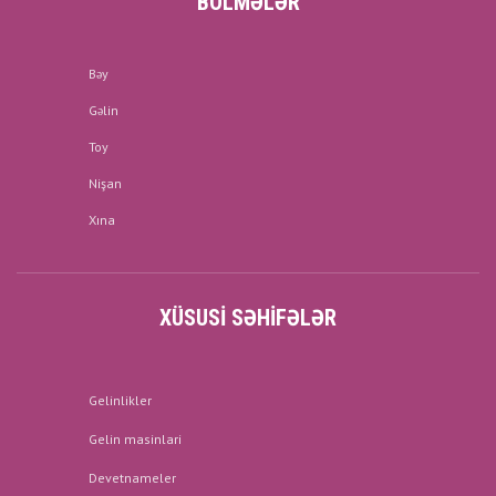
BÖLMƏLƏR
Bəy
Gəlin
Toy
Nişan
Xına
XÜSUSI SƏHIFƏLƏR
Gelinlikler
Gelin masinlari
Devetnameler