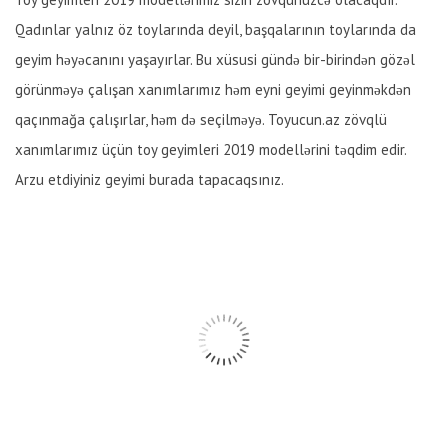
Qadınlar yalnız öz toylarında deyil, başqalarının toylarında da
geyim həyəcanını yaşayırlar. Bu xüsusi gündə bir-birindən gözəl
görünməyə çalışan xanımlarımız həm eyni geyimi geyinməkdən
qaçınmağa çalışırlar, həm də seçilməyə. Toyucun.az zövqlü
xanımlarımız üçün toy geyimleri 2019 modellərini təqdim edir.
Arzu etdiyiniz geyimi burada tapacaqsınız.