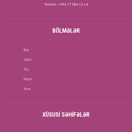
Telefon: +994 77 384 13 14
BÖLMƏLƏR
Bəy
Gəlin
Toy
Nişan
Xına
XÜSUSI SƏHIFƏLƏR