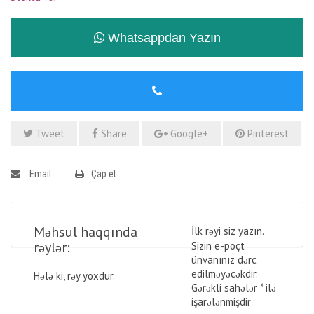
Whatsappdan Yazın
Tweet
Share
Google+
Pinterest
Email
Çap et
Məhsul haqqında
İlk rəyi siz yazın.
rəylər:
Sizin e-poçt
ünvanınız dərc
edilməyəcəkdir.
Hələ ki, rəy yoxdur.
Gərəkli sahələr
*
ilə
işarələnmişdir