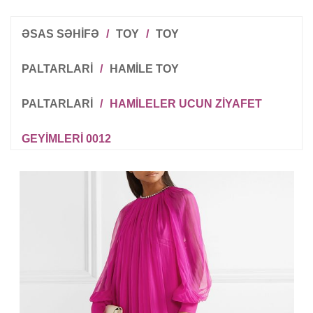
ƏSAS SƏHİFƏ
/
TOY
/
TOY
PALTARLARI
/
HAMILE TOY
PALTARLARI
/
HAMILELER UCUN ZIYAFET
GEYIMLERI 0012
R
T